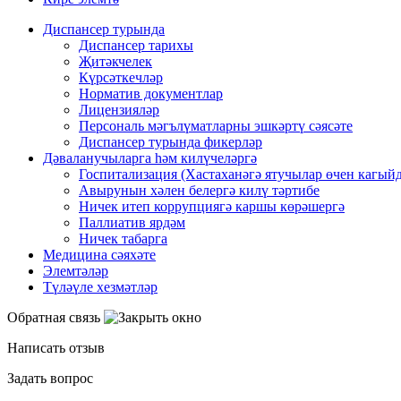
Диспансер турында
Диспансер тарихы
Җитәкчелек
Күрсәткечләр
Норматив документлар
Лицензияләр
Персональ мәгълүматларны эшкәртү сәясәте
Диспансер турында фикерләр
Дәваланучыларга hәм килүчеләргә
Госпитализация (Хастаханәгә ятучылар өчен кагыйд
Авырунын хәлен белергә килү тәртибе
Ничек итеп коррупциягә каршы көрәшергә
Паллиатив ярдәм
Ничек табарга
Медицина сәяхәте
Элемтәләр
Түләүле хезмәтләр
Обратная связь
Написать отзыв
Задать вопрос