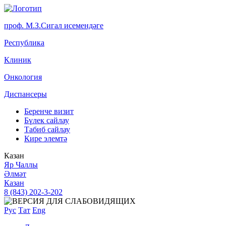
проф. М.З.Сигал исемендәге
Р
еспублика
К
линик
О
нкология
Д
испансеры
Беренче визит
Бүлек сайлау
Табиб сайлау
Кире элемтә
Казан
Яр Чаллы
Әлмәт
Казан
8 (843) 202-3-202
Рус
Тат
Eng