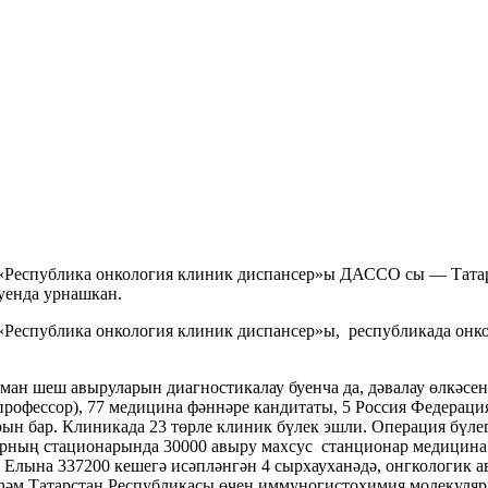
«Республика онкология клиник диспансер»ы ДАССО сы — Татар
уенда урнашкан.
Республика онкология клиник диспансер»ы, республикада онко
 шеш авыруларын диагностикалау буенча да, дәвалау өлкәсендә
рофессор), 77 медицина фәннәре кандитаты, 5 Россия Федерация
рын бар. Клиникада 23 төрле клиник бүлек эшли. Операция бүлег
серның стационарында 30000 авыру махсус станционар медицина
 Елына 337200 кешегә исәпләнгән 4 сырхауханәдә, онгкологик ав
hәм Татарстан Республикасы өчен иммуногистохимия молекуляр