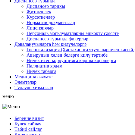
Диспансер турында
Диспансер тарихы
Җитәкчелек
Күрсәткечләр
Норматив документлар
Лицензияләр
Персональ мәгълүматларны эшкәртү сәясәте
Диспансер турында фикерләр
Дәваланучыларга hәм килүчеләргә
Госпитализация (Хастаханәгә ятучылар өчен кагыйд
Авырунын хәлен белергә килү тәртибе
Ничек итеп коррупциягә каршы көрәшергә
Паллиатив ярдәм
Ничек табарга
Медицина сәяхәте
Элемтәләр
Түләүле хезмәтләр
меню
Беренче визит
Бүлек сайлау
Табиб сайлау
Кире элемтә