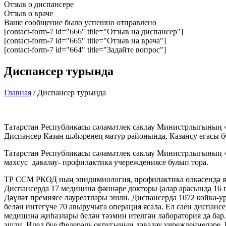
Отзыв о диспансере
Отзыв о враче
Ваше сообщение было успешно отправлено
[contact-form-7 id="666" title="Отзыв на диспансер"]
[contact-form-7 id="665" title="Отзыв на врача"]
[contact-form-7 id="664" title="Задайте вопрос"]
Диспансер турында
Главная
/
Диспансер турында
Татарстан Республикасы cәламәтлек саклау Министрлыгының 
Диспансер Казан шәhәренең матур районында, Казансу егасы б
Татарстан Республикасы cәламәтлек саклау Министрлыгының «
махсус дәвалау- профилактика учереждениясе булып тора.
ТР ССМ РКОД ның эпидимиология, профилактика өлкәсендә яман
Диспансерда 17 медицина фәннәре докторы (алар арасында 16 п
Дәүләт премиясе лауреатлары эшли. Диспансерда 1072 койка-у
белән интегүче 70 авыручыга операция ясала. Ел саен диспан
медицина җиhазлары белән тәэмин ителгән лаборатория дә бар.
эшли. Идел буе Федераль округының дәвалау учреждениеләре 