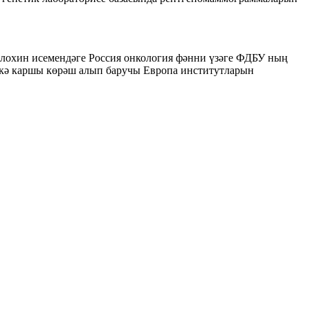
лохин исемендәге Россия онкология фәнни үзәге ФДБУ ның
шкә каршы көрәш алып баручы Европа институтларын