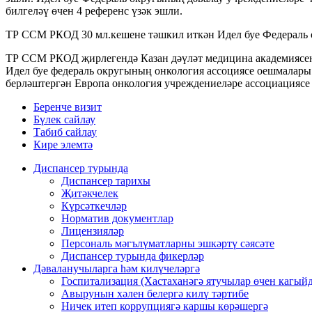
билгеләү өчен 4 референс үзәк эшли.
ТР ССМ РКОД 30 мл.кешене тәшкил иткән Идел буе Федераль о
ТР ССМ РКОД җирлегендә Казан дәүләт медицина академиясене
Идел буе федераль округының онкология ассоциясе оешмалар
берләштергән Европа онкология учреждениеләре ассоциациясе 
Беренче визит
Бүлек сайлау
Табиб сайлау
Кире элемтә
Диспансер турында
Диспансер тарихы
Җитәкчелек
Күрсәткечләр
Норматив документлар
Лицензияләр
Персональ мәгълүматларны эшкәртү сәясәте
Диспансер турында фикерләр
Дәваланучыларга hәм килүчеләргә
Госпитализация (Хастаханәгә ятучылар өчен кагыйд
Авырунын хәлен белергә килү тәртибе
Ничек итеп коррупциягә каршы көрәшергә