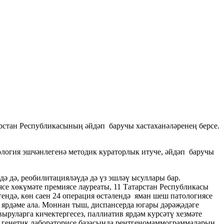
стан Республикасының әйдәп баручы хастаханәләренең берсе.
логия эшчәнлегенә методик кураторлык итуче, әйдәп баручы
 дә, реобилитацияләүдә дә үз эшләү ысуллары бар.
се хөкүмәте премиясе лауреаты, 11 Татарстан Республикасы
ендә, көн саен 24 операция өстәлендә яман шеш патологиясе
 ярдәме ала. Моннан тыш, диспансерда югары дәрәҗәдәге
ыруларга кичектергесез, паллиатив ярдәм курсәтү хезмәте
 генетик лабораторисе базасында рентгеномаммограммаларын