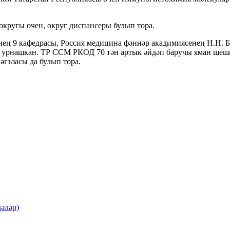
кругы өчен, округ диспансеры булып тора.
ң 9 кафедрасы, Россия медицина фәннәр акадимиясенең Н.Н. Б
ы урнашкан. ТР ССМ РКОД 70 тән артык әйдәп баручы яман ше
әгъзасы да булып тора.
әләр)