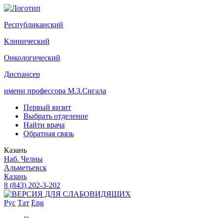
Р
еспубликанский
К
линический
О
нкологический
Д
испансер
имени профессора М.З.Сигала
Первый визит
Выбрать отделение
Найти врача
Обратная связь
Казань
Наб. Челны
Альметьевск
Казань
8 (843) 202-3-202
Рус
Тат
Eng