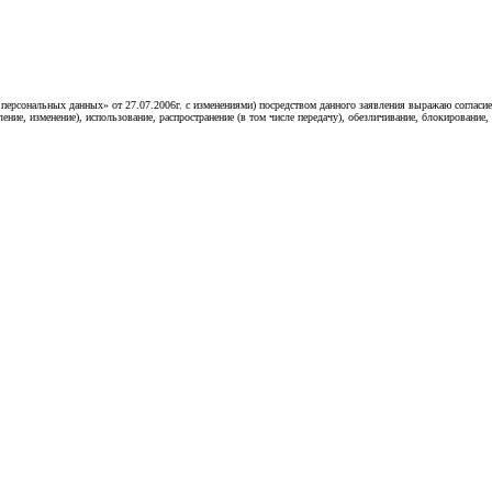
«О персональных данных» от 27.07.2006г. с изменениями) посредством данного заявления выражаю согл
ление, изменение), использование, распространение (в том числе передачу), обезличивание, блокирование,