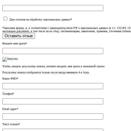
Даю согласие на обработку персональных данных*
*Заполняя форму, я, в соответствии с законодательством РФ о персональных данных (в т.ч. 152-ФЗ 
настоящем документе, в том числе на их сбор, систематизацию, накопление, хранение, уточнение (обнов
Введите имя врача*
Чтобы увидеть результаты поиска, начните вводить имя врача в поисковой строке.
Результаты поиска отобразятся только после ввода минимум 4-х букв.
Ваши ФИО*
Телефон*
Email адрес*
Текст отзыва*