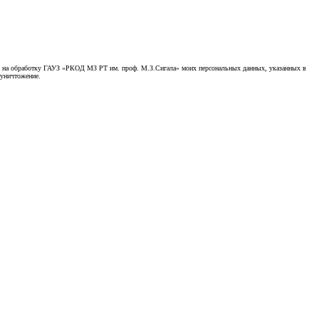
асие на обработку ГАУЗ «РКОД МЗ РТ им. проф. М.З.Сигала» моих персональных данных, указанных в
 уничтожение.