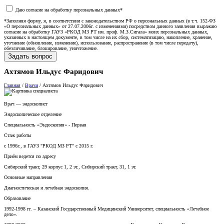
Даю согласие на обработку персональных данных*
*Заполняя форму, я, в соответствии с законодательством РФ о персональных данных (в т.ч. 152-ФЗ
«О персональных данных» от 27.07.2006г. с изменениями) посредством данного заявления выражаю
согласие на обработку ГАУЗ «РКОД МЗ РТ им. проф. М.З.Сигала» моих персональных данных,
указанных в настоящем документе, в том числе на их сбор, систематизацию, накопление, хранение,
уточнение (обновление, изменение), использование, распространение (в том числе передачу),
обезличивание, блокирование, уничтожение.
Ахтямов Ильдус Фаридович
Главная
/
Врачи
/
Ахтямов Ильдус Фаридович
Врач — эндоскопист
Эндоскопическое отделение
Специальность «Эндоскопия» - Первая
Стаж работы
с 1996г., в ГАУЗ "РКОД МЗ РТ" с 2015 г.
Приём ведется по адресу
Сибирский тракт, 29 корпус 1, 2 эт., Сибирский тракт, 31, 1 эт.
Основные направления
Диагностическая и лечебная эндоскопия.
Образование
1992-1998 гг. – Казанский Государственный Медицинский Университет, специальность «Лечебное
дело».