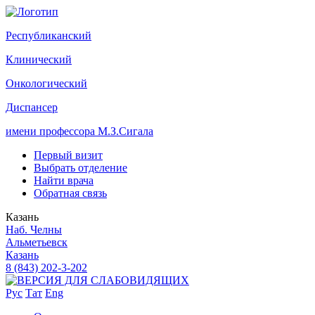
Р
еспубликанский
К
линический
О
нкологический
Д
испансер
имени профессора М.З.Сигала
Первый визит
Выбрать отделение
Найти врача
Обратная связь
Казань
Наб. Челны
Альметьевск
Казань
8 (843) 202-3-202
Рус
Тат
Eng