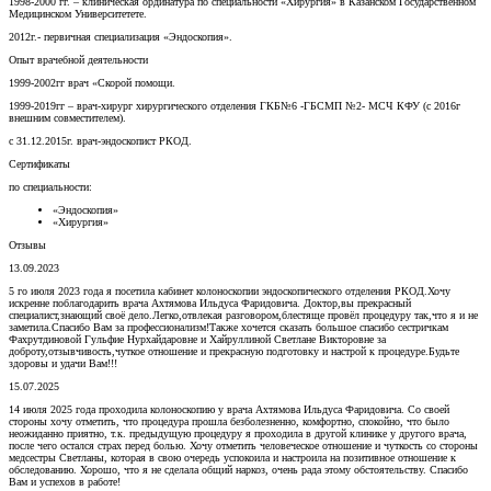
1998-2000 гг. – клиническая ординатура по специальности «Хирургия» в Казанском Государственном
Медицинском Университетете.
2012г.- первичная специализация «Эндоскопия».
Опыт врачебной деятельности
1999-2002гг врач «Скорой помощи.
1999-2019гг – врач-хирург хирургического отделения ГКБ№6 -ГБСМП №2- МСЧ КФУ (с 2016г
внешним совместителем).
с 31.12.2015г. врач-эндоскопист РКОД.
Сертификаты
по специальности:
«Эндоскопия»
«Хирургия»
Отзывы
13.09.2023
5 го июля 2023 года я посетила кабинет колоноскопии эндоскопического отделения РКОД.Хочу
искренне поблагодарить врача Ахтямова Ильдуса Фаридовича. Доктор,вы прекрасный
специалист,знающий своё дело.Легко,отвлекая разговором,блестяще провёл процедуру так,что я и не
заметила.Спасибо Вам за профессионализм!Также хочется сказать большое спасибо сестричкам
Фахрутдиновой Гульфие Нурхайдаровне и Хайруллиной Светлане Викторовне за
доброту,отзывчивость,чуткое отношение и прекрасную подготовку и настрой к процедуре.Будьте
здоровы и удачи Вам!!!
15.07.2025
14 июля 2025 года проходила колоноскопию у врача Ахтямова Ильдуса Фаридовича. Со своей
стороны хочу отметить, что процедура прошла безболезненно, комфортно, спокойно, что было
неожиданно приятно, т.к. предыдущую процедуру я проходила в другой клинике у другого врача,
после чего остался страх перед болью. Хочу отметить человеческое отношение и чуткость со стороны
медсестры Светланы, которая в свою очередь успокоила и настроила на позитивное отношение к
обследованию. Хорошо, что я не сделала общий наркоз, очень рада этому обстоятельству. Спасибо
Вам и успехов в работе!