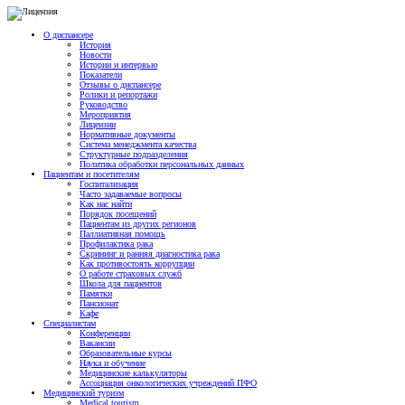
О диспансере
История
Новости
Истории и интервью
Показатели
Отзывы о диспансере
Ролики и репортажи
Руководство
Мероприятия
Лицензии
Нормативные документы
Система менеджмента качества
Структурные подразделения
Политика обработки персональных данных
Пациентам и посетителям
Госпитализация
Часто задаваемые вопросы
Как нас найти
Порядок посещений
Пациентам из других регионов
Паллиативная помощь
Профилактика рака
Скрининг и ранняя диагностика рака
Как противостоять коррупции
О работе страховых служб
Школа для пациентов
Памятки
Пансионат
Кафе
Специалистам
Конференции
Вакансии
Образовательные курсы
Наука и обучение
Медицинские калькуляторы
Ассоциация oнкологических учреждений ПФО
Медицинский туризм
Medical tourism