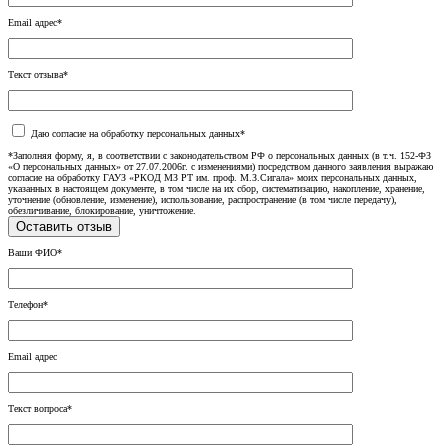
Email адрес*
Текст отзыва*
Даю согласие на обработку персональных данных*
*Заполняя форму, я, в соответствии с законодательством РФ о персональных данных (в т.ч. 152-ФЗ
«О персональных данных» от 27.07.2006г. с изменениями) посредством данного заявления выражаю
согласие на обработку ГАУЗ «РКОД МЗ РТ им. проф. М.З.Сигала» моих персональных данных,
указанных в настоящем документе, в том числе на их сбор, систематизацию, накопление, хранение,
уточнение (обновление, изменение), использование, распространение (в том числе передачу),
обезличивание, блокирование, уничтожение.
Ваши ФИО*
Телефон*
Email адрес
Текст вопроса*