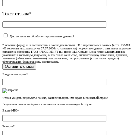
Текст отзыва*
Даю согласие на обработку персональных данных*
*Заполняя форму, я, в соответствии с законодательством РФ о персональных данных (в т.ч. 152-ФЗ
«О персональных данных» от 27.07.2006г. с изменениями) посредством данного заявления выражаю
согласие на обработку ГАУЗ «РКОД МЗ РТ им. проф. М.З.Сигала» моих персональных данных,
указанных в настоящем документе, в том числе на их сбор, систематизацию, накопление, хранение,
уточнение (обновление, изменение), использование, распространение (в том числе передачу),
обезличивание, блокирование, уничтожение.
Введите имя врача*
Чтобы увидеть результаты поиска, начните вводить имя врача в поисковой строке.
Результаты поиска отобразятся только после ввода минимум 4-х букв.
Ваши ФИО*
Телефон*