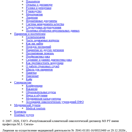
Показатели
Отзывы о диспансере
Ролики и репортажи
Руководство
Мероприятия
Лицензии
Нормативные документы
Система менеджмента качества
Структурные подразделения
Политика обработки персональных данных
Пациентам и посетителям
Госпитализация
Часто задаваемые вопросы
Как нас найти
Порядок посещений
Пациентам из других регионов
Паллиативная помощь
Профилактика рака
Скрининг и ранняя диагностика рака
Как противостоять коррупции
О работе страховых служб
Школа для пациентов
Памятки
Пансионат
Кафе
Специалистам
Конференции
Вакансии
Образовательные курсы
Наука и обучение
Медицинские калькуляторы
Ассоциация oнкологических учреждений ПФО
Медицинский туризм
Medical tourism
Контакты
Платные услуги
© 2007- 2026, ГАУЗ «Республиканский клинический онкологический диспансер МЗ РТ имени
профессора М.З. Сигала»
Лицензия на осуществление медицинской деятельности № Л041-01181-16/00553400 от 29.12.2020г.,