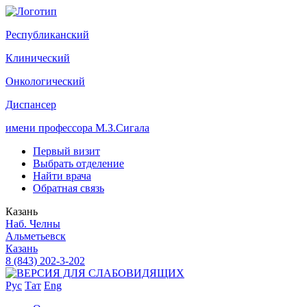
Р
еспубликанский
К
линический
О
нкологический
Д
испансер
имени профессора М.З.Сигала
Первый визит
Выбрать отделение
Найти врача
Обратная связь
Казань
Наб. Челны
Альметьевск
Казань
8 (843) 202-3-202
Рус
Тат
Eng