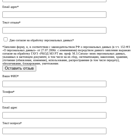
Email адрес*
Текст отзыва*
Даю согласие на обработку персональных данных*
*Заполняя форму, я, в соответствии с законодательством РФ о персональных данных (в т.ч. 152-ФЗ
«О персональных данных» от 27.07.2006г. с изменениями) посредством данного заявления выражаю
согласие на обработку ГАУЗ «РКОД МЗ РТ им. проф. М.З.Сигала» моих персональных данных,
указанных в настоящем документе, в том числе на их сбор, систематизацию, накопление, хранение,
уточнение (обновление, изменение), использование, распространение (в том числе передачу),
обезличивание, блокирование, уничтожение.
Ваши ФИО*
Телефон*
Email адрес
Текст вопроса*