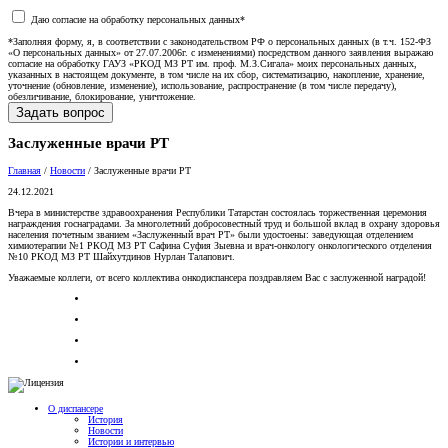
Даю согласие на обработку персональных данных*
*Заполняя форму, я, в соответствии с законодательством РФ о персональных данных (в т.ч. 152-ФЗ
«О персональных данных» от 27.07.2006г. с изменениями) посредством данного заявления выражаю
согласие на обработку ГАУЗ «РКОД МЗ РТ им. проф. М.З.Сигала» моих персональных данных,
указанных в настоящем документе, в том числе на их сбор, систематизацию, накопление, хранение,
уточнение (обновление, изменение), использование, распространение (в том числе передачу),
обезличивание, блокирование, уничтожение.
Заслуженные врачи РТ
Главная
/
Новости
/
Заслуженные врачи РТ
24.12.2021
Вчера в министерстве здравоохранения Республики Татарстан состоялась торжественная церемония
награждения госнаградами. За многолетний добросовестный труд и большой вклад в охрану здоровья
населения почетным званием «Заслуженный врач РТ» были удостоены: заведующая отделением
химиотерапии №1 РКОД МЗ РТ Сафина Суфия Зыевна и врач-онкологу онкологического отделения
№10 РКОД МЗ РТ Шайхутдинов Нурлан Талапович.
Уважаемые коллеги, от всего коллектива онкодиспансера поздравляем Вас с заслуженной наградой!
О диспансере
История
Новости
Истории и интервью