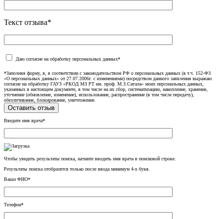
Текст отзыва*
Даю согласие на обработку персональных данных*
*Заполняя форму, я, в соответствии с законодательством РФ о персональных данных (в т.ч. 152-ФЗ
«О персональных данных» от 27.07.2006г. с изменениями) посредством данного заявления выражаю
согласие на обработку ГАУЗ «РКОД МЗ РТ им. проф. М.З.Сигала» моих персональных данных,
указанных в настоящем документе, в том числе на их сбор, систематизацию, накопление, хранение,
уточнение (обновление, изменение), использование, распространение (в том числе передачу),
обезличивание, блокирование, уничтожение.
Введите имя врача*
Чтобы увидеть результаты поиска, начните вводить имя врача в поисковой строке.
Результаты поиска отобразятся только после ввода минимум 4-х букв.
Ваши ФИО*
Телефон*