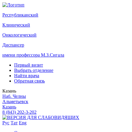
Р
еспубликанский
К
линический
О
нкологический
Д
испансер
имени профессора М.З.Сигала
Первый визит
Выбрать отделение
Найти врача
Обратная связь
Казань
Наб. Челны
Альметьевск
Казань
8 (843) 202-3-202
Рус
Тат
Eng