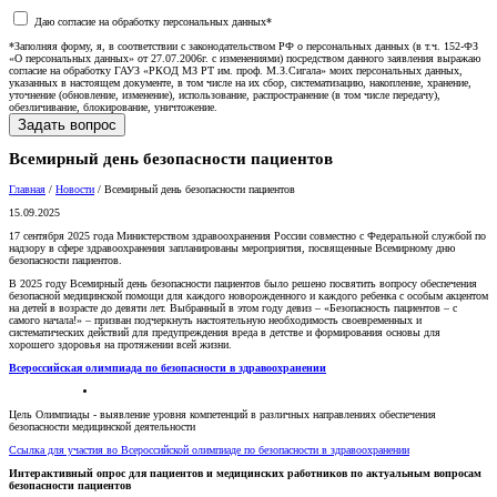
Даю согласие на обработку персональных данных*
*Заполняя форму, я, в соответствии с законодательством РФ о персональных данных (в т.ч. 152-ФЗ
«О персональных данных» от 27.07.2006г. с изменениями) посредством данного заявления выражаю
согласие на обработку ГАУЗ «РКОД МЗ РТ им. проф. М.З.Сигала» моих персональных данных,
указанных в настоящем документе, в том числе на их сбор, систематизацию, накопление, хранение,
уточнение (обновление, изменение), использование, распространение (в том числе передачу),
обезличивание, блокирование, уничтожение.
Всемирный день безопасности пациентов
Главная
/
Новости
/
Всемирный день безопасности пациентов
15.09.2025
17 сентября 2025 года Министерством здравоохранения России совместно с Федеральной службой по
надзору в сфере здравоохранения запланированы мероприятия, посвященные Всемирному дню
безопасности пациентов.
В 2025 году Всемирный день безопасности пациентов было решено посвятить вопросу обеспечения
безопасной медицинской помощи для каждого новорожденного и каждого ребенка с особым акцентом
на детей в возрасте до девяти лет. Выбранный в этом году девиз – «Безопасность пациентов – с
самого начала!» – призван подчеркнуть настоятельную необходимость своевременных и
систематических действий для предупреждения вреда в детстве и формирования основы для
хорошего здоровья на протяжении всей жизни.
Всероссийская олимпиада по безопасности в здравоохранении
Цель Олимпиады - выявление уровня компетенций в различных направлениях обеспечения
безопасности медицинской деятельности
Ссылка для участия во Всероссийской олимпиаде по безопасности в здравоохранении
Интерактивный опрос для пациентов и медицинских работников по актуальным вопросам
безопасности пациентов