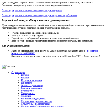
Цель проведения опроса - анализ осведомленности о приоритетных вопросах, связанных с
безопасностью при получении и предоставлении медицинской помощи.
Ссылка для участия в интерактивном опросе для пациентов
Ссылка для участия в интерактивном опросе для медицинских работников
Всероссийский конкурс «Лидер качества в здравоохранении»
Цель конкурса – повышение качества и безопасности в медицинской деятельности через выявление и
популяризацию лучших практик решения существующих проблем.
Участие бесплатное, свободное и добровольное
Конкурс состоит из двух туров:
Первый этап – отборочный этап подачи заявки проектной команды
Второй этап – конкурс презентаций проектов победителей отдельных номинаций.
Для участия необходимо:
Зайти на официальный сайт конкурса «Лидер качества в здравоохранении»
по ссылке:
http://clck.ru/3Nd8BT
Заполнить электронную анкету на сайте конкурса до 01 октября 2025 г. (включительно)
О диспансере
История
Новости
Истории и интервью
Показатели
Отзывы о диспансере
Ролики и репортажи
Руководство
Мероприятия
Лицензии
Нормативные документы
Система менеджмента качества
Структурные подразделения
Политика обработки персональных данных