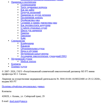
Пациентам и посетителям
Госпитализация
Часто задаваемые вопросы
Как нас найти
Порядок посещений
Пациентам из других регионов
Паллиативная помощь
Профилактика рака
Скрининг и ранняя диагностика рака
Как противостоять коррупции
О работе страховых служб
Школа для пациентов
Памятки
Пансионат
Кафе
Специалистам
Конференции
Вакансии
Образовательные курсы
Наука и обучение
Медицинские калькуляторы
Ассоциация oнкологических учреждений ПФО
Медицинский туризм
Medical tourism
Контакты
Платные услуги
© 2007- 2026, ГАУЗ «Республиканский клинический онкологический диспансер МЗ РТ имени
профессора М.З. Сигала»
Лицензия на осуществление медицинской деятельности № Л041-01181-16/00553400 от 29.12.2020г.,
выдана МЗ РТ
Политика обработки персональных данных
Контакты
420029, г. Казань, ул. Сибирский тракт, 29
E-mail:
rkod.mzrt@tatar.ru