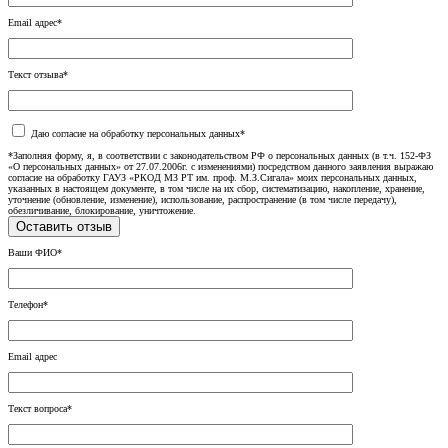
Email адрес*
Текст отзыва*
Даю согласие на обработку персональных данных*
*Заполняя форму, я, в соответствии с законодательством РФ о персональных данных (в т.ч. 152-ФЗ
«О персональных данных» от 27.07.2006г. с изменениями) посредством данного заявления выражаю
согласие на обработку ГАУЗ «РКОД МЗ РТ им. проф. М.З.Сигала» моих персональных данных,
указанных в настоящем документе, в том числе на их сбор, систематизацию, накопление, хранение,
уточнение (обновление, изменение), использование, распространение (в том числе передачу),
обезличивание, блокирование, уничтожение.
Ваши ФИО*
Телефон*
Email адрес
Текст вопроса*