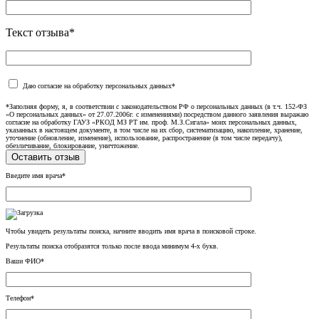
Текст отзыва*
Даю согласие на обработку персональных данных*
*Заполняя форму, я, в соответствии с законодательством РФ о персональных данных (в т.ч. 152-ФЗ
«О персональных данных» от 27.07.2006г. с изменениями) посредством данного заявления выражаю
согласие на обработку ГАУЗ «РКОД МЗ РТ им. проф. М.З.Сигала» моих персональных данных,
указанных в настоящем документе, в том числе на их сбор, систематизацию, накопление, хранение,
уточнение (обновление, изменение), использование, распространение (в том числе передачу),
обезличивание, блокирование, уничтожение.
Введите имя врача*
Чтобы увидеть результаты поиска, начните вводить имя врача в поисковой строке.
Результаты поиска отобразятся только после ввода минимум 4-х букв.
Ваши ФИО*
Телефон*