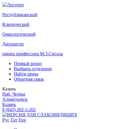
Р
еспубликанский
К
линический
О
нкологический
Д
испансер
имени профессора М.З.Сигала
Первый визит
Выбрать отделение
Найти врача
Обратная связь
Казань
Наб. Челны
Альметьевск
Казань
8 (843) 202-3-202
Рус
Тат
Eng