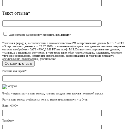
Текст отзыва*
Даю согласие на обработку персональных данных*
*Заполняя форму, я, в соответствии с законодательством РФ о персональных данных (в т.ч. 152-ФЗ
«О персональных данных» от 27.07.2006г. с изменениями) посредством данного заявления выражаю
согласие на обработку ГАУЗ «РКОД МЗ РТ им. проф. М.З.Сигала» моих персональных данных,
указанных в настоящем документе, в том числе на их сбор, систематизацию, накопление, хранение,
уточнение (обновление, изменение), использование, распространение (в том числе передачу),
обезличивание, блокирование, уничтожение.
Введите имя врача*
Чтобы увидеть результаты поиска, начните вводить имя врача в поисковой строке.
Результаты поиска отобразятся только после ввода минимум 4-х букв.
Ваши ФИО*
Телефон*