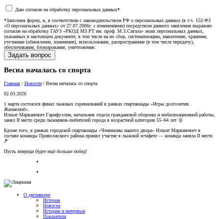
Даю согласие на обработку персональных данных*
*Заполняя форму, я, в соответствии с законодательством РФ о персональных данных (в т.ч. 152-ФЗ
«О персональных данных» от 27.07.2006г. с изменениями) посредством данного заявления выражаю
согласие на обработку ГАУЗ «РКОД МЗ РТ им. проф. М.З.Сигала» моих персональных данных,
указанных в настоящем документе, в том числе на их сбор, систематизацию, накопление, хранение,
уточнение (обновление, изменение), использование, распространение (в том числе передачу),
обезличивание, блокирование, уничтожение.
Весна началась со спорта
Главная
/
Новости
/
Весна началась со спорта
02.03.2026
1 марта состоялся финал лыжных соревнований в рамках спартакиады «Игры долголетия.
Жизнелюб».
Илшат Марванович Гарифуллин, начальник отдела гражданской обороны и мобилизационной работы,
занял II место среди лыжников-любителей города в возрастной категории 55–64 лет 🥈
Кроме того, в рамках городской спартакиады «Чемпионы нашего двора» Илшат Марванович в
составе команды Приволжского района принял участие в лыжной эстафете — команда заняла II место
🎿
Пусть впереди будет ещё больше побед!
О диспансере
История
Новости
Истории и интервью
Показатели