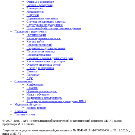
Отзывы о диспансере
Ролики и репортажи
Руководство
Мероприятия
Лицензии
Нормативные документы
Система менеджмента качества
Структурные подразделения
Политика обработки персональных данных
Пациентам и посетителям
Госпитализация
Часто задаваемые вопросы
Как нас найти
Порядок посещений
Пациентам из других регионов
Паллиативная помощь
Профилактика рака
Скрининг и ранняя диагностика рака
Как противостоять коррупции
О работе страховых служб
Школа для пациентов
Памятки
Пансионат
Кафе
Специалистам
Конференции
Вакансии
Образовательные курсы
Наука и обучение
Медицинские калькуляторы
Ассоциация oнкологических учреждений ПФО
Медицинский туризм
Medical tourism
Контакты
Платные услуги
© 2007- 2026, ГАУЗ «Республиканский клинический онкологический диспансер МЗ РТ имени
профессора М.З. Сигала»
Лицензия на осуществление медицинской деятельности № Л041-01181-16/00553400 от 29.12.2020г.,
выдана МЗ РТ