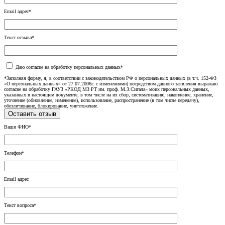
Email адрес*
Текст отзыва*
Даю согласие на обработку персональных данных*
*Заполняя форму, я, в соответствии с законодательством РФ о персональных данных (в т.ч. 152-ФЗ
«О персональных данных» от 27.07.2006г. с изменениями) посредством данного заявления выражаю
согласие на обработку ГАУЗ «РКОД МЗ РТ им. проф. М.З.Сигала» моих персональных данных,
указанных в настоящем документе, в том числе на их сбор, систематизацию, накопление, хранение,
уточнение (обновление, изменение), использование, распространение (в том числе передачу),
обезличивание, блокирование, уничтожение.
Ваши ФИО*
Телефон*
Email адрес
Текст вопроса*