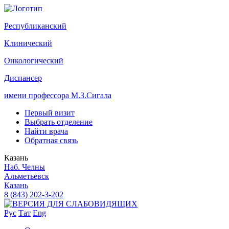
Р
еспубликанский
К
линический
О
нкологический
Д
испансер
имени профессора М.З.Сигала
Первый визит
Выбрать отделение
Найти врача
Обратная связь
Казань
Наб. Челны
Альметьевск
Казань
8 (843) 202-3-202
Рус
Тат
Eng