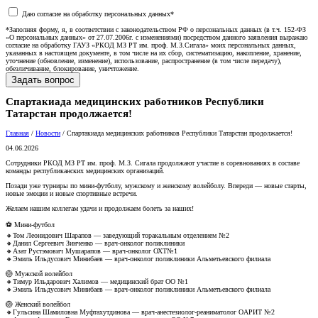
Даю согласие на обработку персональных данных*
*Заполняя форму, я, в соответствии с законодательством РФ о персональных данных (в т.ч. 152-ФЗ
«О персональных данных» от 27.07.2006г. с изменениями) посредством данного заявления выражаю
согласие на обработку ГАУЗ «РКОД МЗ РТ им. проф. М.З.Сигала» моих персональных данных,
указанных в настоящем документе, в том числе на их сбор, систематизацию, накопление, хранение,
уточнение (обновление, изменение), использование, распространение (в том числе передачу),
обезличивание, блокирование, уничтожение.
Спартакиада медицинских работников Республики
Татарстан продолжается!
Главная
/
Новости
/
Спартакиада медицинских работников Республики Татарстан продолжается!
04.06.2026
Сотрудники РКОД МЗ РТ им. проф. М.З. Сигала продолжают участие в соревнованиях в составе
команды республиканских медицинских организаций.
Позади уже турниры по мини-футболу, мужскому и женскому волейболу. Впереди — новые старты,
новые эмоции и новые спортивные встречи.
Желаем нашим коллегам удачи и продолжаем болеть за наших!
⚽ Мини-футбол
🔸Том Леонидович Шарапов — заведующий торакальным отделением №2
🔸Данил Сергеевич Зинченко — врач-онколог поликлиники
🔸Азат Рустэмович Мушарапов — врач-онколог ОХТ№1
🔸Эмиль Ильдусович Минибаев — врач-онколог поликлиники Альметьевского филиала
🏐 Мужской волейбол
🔸Тимур Ильдарович Халимов — медицинский брат ОО №1
🔸Эмиль Ильдусович Минибаев — врач-онколог поликлиники Альметьевского филиала
🏐 Женский волейбол
🔸Гульсина Шамиловна Муфтахутдинова — врач-анестезиолог-реаниматолог ОАРИТ №2