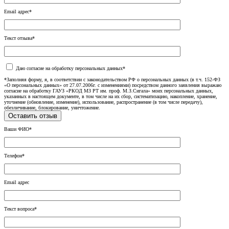
Email адрес*
Текст отзыва*
Даю согласие на обработку персональных данных*
*Заполняя форму, я, в соответствии с законодательством РФ о персональных данных (в т.ч. 152-ФЗ
«О персональных данных» от 27.07.2006г. с изменениями) посредством данного заявления выражаю
согласие на обработку ГАУЗ «РКОД МЗ РТ им. проф. М.З.Сигала» моих персональных данных,
указанных в настоящем документе, в том числе на их сбор, систематизацию, накопление, хранение,
уточнение (обновление, изменение), использование, распространение (в том числе передачу),
обезличивание, блокирование, уничтожение.
Ваши ФИО*
Телефон*
Email адрес
Текст вопроса*