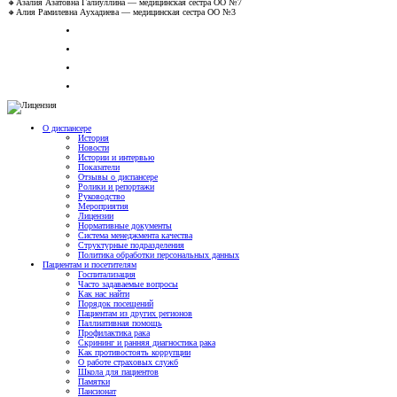
🔸Азалия Азатовна Галиуллина — медицинская сестра ОО №7
🔸Алия Рамилевна Аухадиева — медицинская сестра ОО №3
О диспансере
История
Новости
Истории и интервью
Показатели
Отзывы о диспансере
Ролики и репортажи
Руководство
Мероприятия
Лицензии
Нормативные документы
Система менеджмента качества
Структурные подразделения
Политика обработки персональных данных
Пациентам и посетителям
Госпитализация
Часто задаваемые вопросы
Как нас найти
Порядок посещений
Пациентам из других регионов
Паллиативная помощь
Профилактика рака
Скрининг и ранняя диагностика рака
Как противостоять коррупции
О работе страховых служб
Школа для пациентов
Памятки
Пансионат