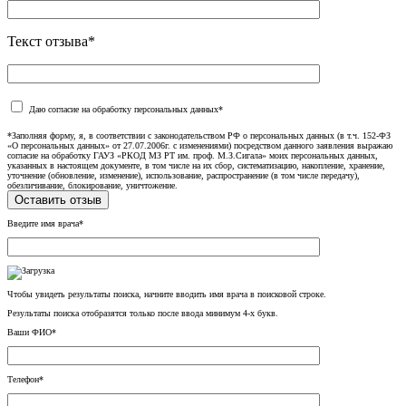
Текст отзыва*
Даю согласие на обработку персональных данных*
*Заполняя форму, я, в соответствии с законодательством РФ о персональных данных (в т.ч. 152-ФЗ
«О персональных данных» от 27.07.2006г. с изменениями) посредством данного заявления выражаю
согласие на обработку ГАУЗ «РКОД МЗ РТ им. проф. М.З.Сигала» моих персональных данных,
указанных в настоящем документе, в том числе на их сбор, систематизацию, накопление, хранение,
уточнение (обновление, изменение), использование, распространение (в том числе передачу),
обезличивание, блокирование, уничтожение.
Введите имя врача*
Чтобы увидеть результаты поиска, начните вводить имя врача в поисковой строке.
Результаты поиска отобразятся только после ввода минимум 4-х букв.
Ваши ФИО*
Телефон*