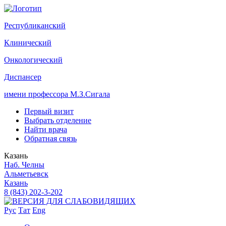
Р
еспубликанский
К
линический
О
нкологический
Д
испансер
имени профессора М.З.Сигала
Первый визит
Выбрать отделение
Найти врача
Обратная связь
Казань
Наб. Челны
Альметьевск
Казань
8 (843) 202-3-202
Рус
Тат
Eng