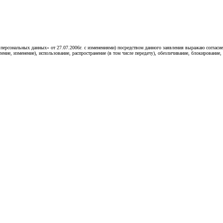
«О персональных данных» от 27.07.2006г. с изменениями) посредством данного заявления выражаю согл
ление, изменение), использование, распространение (в том числе передачу), обезличивание, блокирование,