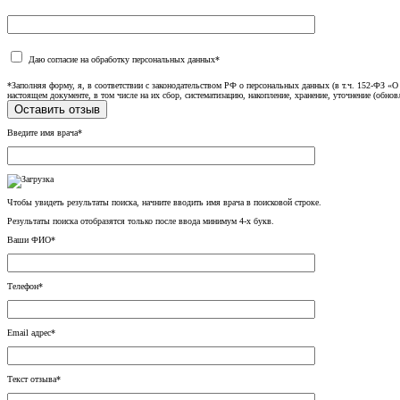
Даю согласие на обработку персональных данных*
*Заполняя форму, я, в соответствии с законодательством РФ о персональных данных (в т.ч. 152-ФЗ 
настоящем документе, в том числе на их сбор, систематизацию, накопление, хранение, уточнение (обнов
Введите имя врача*
Чтобы увидеть результаты поиска, начните вводить имя врача в поисковой строке.
Результаты поиска отобразятся только после ввода минимум 4-х букв.
Ваши ФИО*
Телефон*
Email адрес*
Текст отзыва*