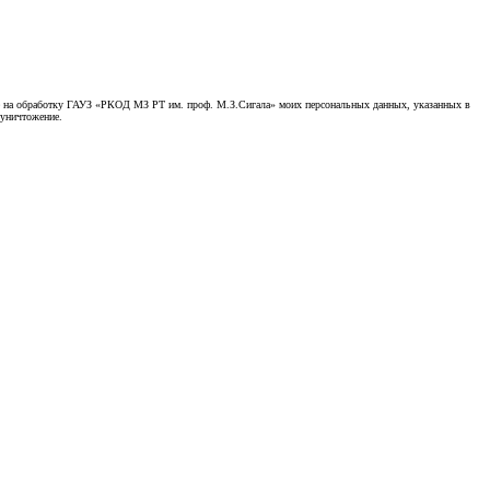
асие на обработку ГАУЗ «РКОД МЗ РТ им. проф. М.З.Сигала» моих персональных данных, указанных в
 уничтожение.