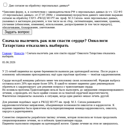
Даю согласие на обработку персональных данных*
*Заполняя форму, я, в соответствии с законодательством РФ о персональных данных (в т.ч. 152-ФЗ
«О персональных данных» от 27.07.2006г. с изменениями) посредством данного заявления выражаю
согласие на обработку ГАУЗ «РКОД МЗ РТ им. проф. М.З.Сигала» моих персональных данных,
указанных в настоящем документе, в том числе на их сбор, систематизацию, накопление, хранение,
уточнение (обновление, изменение), использование, распространение (в том числе передачу),
обезличивание, блокирование, уничтожение.
Сначала вылечить рак или спасти сердце? Онкологи
Татарстана отказались выбирать
Главная
/
Новости
/
Сначала вылечить рак или спасти сердце? Онкологи Татарстана отказались
выбирать
05.06.2026
У 21-летней пациентки во время беременности выявили рак щитовидной железы. После родов к
основному заболеванию присоединилась ещё одна серьёзная проблема — тяжёлая кардиомиопатия.
Сердце молодой женщины работало менее чем вполовину своих возможностей. Фракция выброса
составила всего 26% при норме более 50%. В какой-то момент пациентке даже рекомендовали
обратиться к кардиохирургу для решения вопроса о трансплантации сердца.
Но возникла проблема.Трансплантацию нельзя было выполнять до завершения специализированного
лечения, а проводить его было крайне сложно из-за тяжёлой сердечной недостаточности.
Фактически специалисты оказались в ситуации, когда один диагноз мешал лечить другой.
Для решения подобных задач в РКОД МЗ РТ им. проф. М.З. Сигала развивается
кардиоонкологическое направление, объединяющее возможности онкологов и кардиологов. К
ведению пациентки была привлечена мультидисциплинарная команда кардиоонколога, онколога,
хирурга и радиотерапевта.
Совместно специалисты разработали тактику лечения, которая позволила не только продолжить
специализированное лечение, но и избежать трансплантации сердца.
Пациентке выполнили операцию на щитовидной железе. Однако лечение на этом не завершилось.