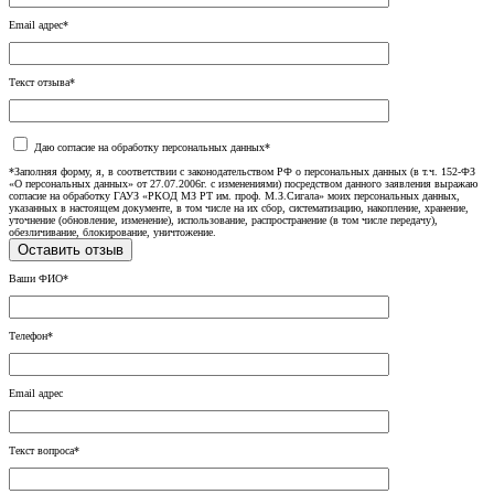
Email адрес*
Текст отзыва*
Даю согласие на обработку персональных данных*
*Заполняя форму, я, в соответствии с законодательством РФ о персональных данных (в т.ч. 152-ФЗ
«О персональных данных» от 27.07.2006г. с изменениями) посредством данного заявления выражаю
согласие на обработку ГАУЗ «РКОД МЗ РТ им. проф. М.З.Сигала» моих персональных данных,
указанных в настоящем документе, в том числе на их сбор, систематизацию, накопление, хранение,
уточнение (обновление, изменение), использование, распространение (в том числе передачу),
обезличивание, блокирование, уничтожение.
Ваши ФИО*
Телефон*
Email адрес
Текст вопроса*