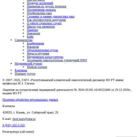
Порядок посещений
Пациентам из других регионов
Паллиативная помощь
Профилактика рака
Скрининг и ранняя диагностика рака
Как противостоять коррупции
О работе страховых служб
Школа для пациентов
Памятки
Пансионат
Кафе
Специалистам
Конференции
Вакансии
Образовательные курсы
Наука и обучение
Медицинские калькуляторы
Ассоциация oнкологических учреждений ПФО
Медицинский туризм
Medical tourism
Контакты
Платные услуги
© 2007- 2026, ГАУЗ «Республиканский клинический онкологический диспансер МЗ РТ имени
профессора М.З. Сигала»
Лицензия на осуществление медицинской деятельности № Л041-01181-16/00553400 от 29.12.2020г.,
выдана МЗ РТ
Политика обработки персональных данных
Контакты
420029, г. Казань, ул. Сибирский тракт, 29
E-mail:
rkod.mzrt@tatar.ru
8 (843) 202-3-202
Регистратура (call-center)