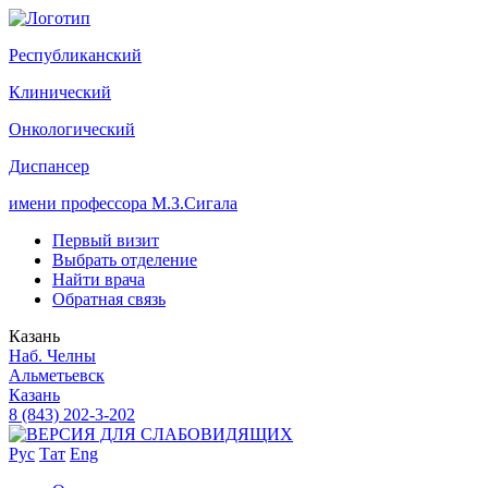
Р
еспубликанский
К
линический
О
нкологический
Д
испансер
имени профессора М.З.Сигала
Первый визит
Выбрать отделение
Найти врача
Обратная связь
Казань
Наб. Челны
Альметьевск
Казань
8 (843) 202-3-202
Рус
Тат
Eng