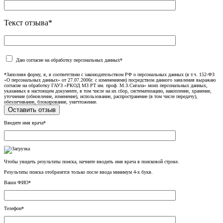
Текст отзыва*
Даю согласие на обработку персональных данных*
*Заполняя форму, я, в соответствии с законодательством РФ о персональных данных (в т.ч. 152-ФЗ
«О персональных данных» от 27.07.2006г. с изменениями) посредством данного заявления выражаю
согласие на обработку ГАУЗ «РКОД МЗ РТ им. проф. М.З.Сигала» моих персональных данных,
указанных в настоящем документе, в том числе на их сбор, систематизацию, накопление, хранение,
уточнение (обновление, изменение), использование, распространение (в том числе передачу),
обезличивание, блокирование, уничтожение.
Введите имя врача*
Чтобы увидеть результаты поиска, начните вводить имя врача в поисковой строке.
Результаты поиска отобразятся только после ввода минимум 4-х букв.
Ваши ФИО*
Телефон*