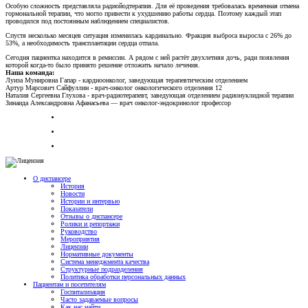
Особую сложность представляла радиойодтерапия. Для её проведения требовалась временная отмена
гормональной терапии, что могло привести к ухудшению работы сердца. Поэтому каждый этап
проводился под постоянным наблюдением специалистов.
Спустя несколько месяцев ситуация изменилась кардинально. Фракция выброса выросла с 26% до
53%, а необходимость трансплантации сердца отпала.
Сегодня пациентка находится в ремиссии. А рядом с ней растёт двухлетняя дочь, ради появления
которой когда-то было принято решение отложить начало лечения.
Наша команда:
Луиза Мунировна Гапар - кардиоонколог, заведующая терапевтическим отделением
Артур Марсович Сайфуллин - врач-онколог онкологического отделения 12
Наталия Сергеевна Глухова - врач-радиотерапевт, заведующая отделением радионуклидной терапии
Зинаида Александровна Афанасьева — врач онколог-эндокринолог профессор
О диспансере
История
Новости
Истории и интервью
Показатели
Отзывы о диспансере
Ролики и репортажи
Руководство
Мероприятия
Лицензии
Нормативные документы
Система менеджмента качества
Структурные подразделения
Политика обработки персональных данных
Пациентам и посетителям
Госпитализация
Часто задаваемые вопросы
Как нас найти