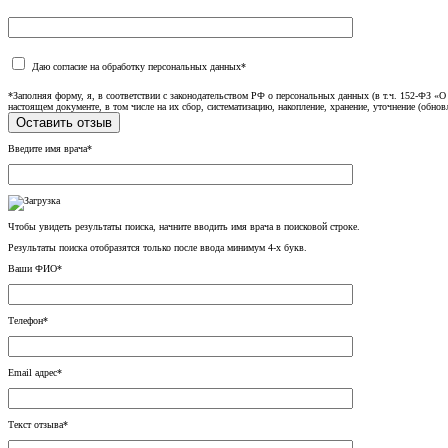
Даю согласие на обработку персональных данных*
*Заполняя форму, я, в соответствии с законодательством РФ о персональных данных (в т.ч. 152-ФЗ 
настоящем документе, в том числе на их сбор, систематизацию, накопление, хранение, уточнение (обнов
Введите имя врача*
Чтобы увидеть результаты поиска, начните вводить имя врача в поисковой строке.
Результаты поиска отобразятся только после ввода минимум 4-х букв.
Ваши ФИО*
Телефон*
Email адрес*
Текст отзыва*