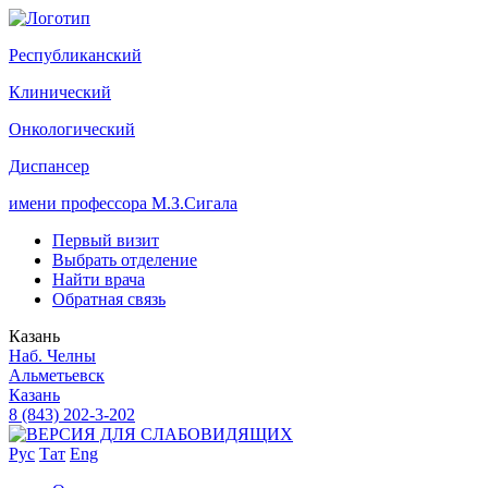
Р
еспубликанский
К
линический
О
нкологический
Д
испансер
имени профессора М.З.Сигала
Первый визит
Выбрать отделение
Найти врача
Обратная связь
Казань
Наб. Челны
Альметьевск
Казань
8 (843) 202-3-202
Рус
Тат
Eng