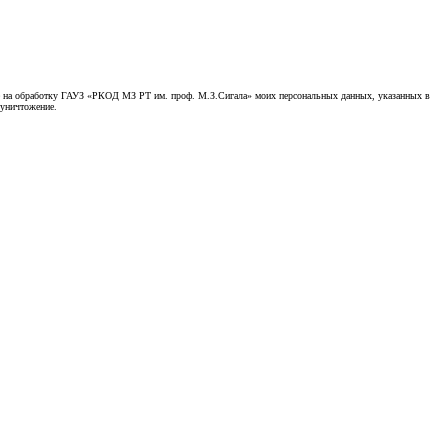
асие на обработку ГАУЗ «РКОД МЗ РТ им. проф. М.З.Сигала» моих персональных данных, указанных в
 уничтожение.