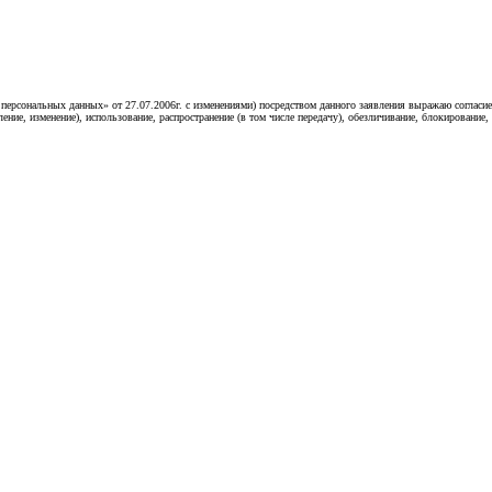
«О персональных данных» от 27.07.2006г. с изменениями) посредством данного заявления выражаю согл
ление, изменение), использование, распространение (в том числе передачу), обезличивание, блокирование,