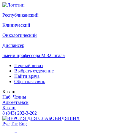
Р
еспубликанский
К
линический
О
нкологический
Д
испансер
имени профессора М.З.Сигала
Первый визит
Выбрать отделение
Найти врача
Обратная связь
Казань
Наб. Челны
Альметьевск
Казань
8 (843) 202-3-202
Рус
Тат
Eng