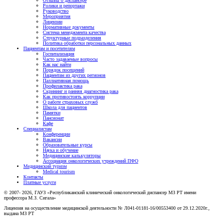
Отзывы о диспансере
Ролики и репортажи
Руководство
Мероприятия
Лицензии
Нормативные документы
Система менеджмента качества
Структурные подразделения
Политика обработки персональных данных
Пациентам и посетителям
Госпитализация
Часто задаваемые вопросы
Как нас найти
Порядок посещений
Пациентам из других регионов
Паллиативная помощь
Профилактика рака
Скрининг и ранняя диагностика рака
Как противостоять коррупции
О работе страховых служб
Школа для пациентов
Памятки
Пансионат
Кафе
Специалистам
Конференции
Вакансии
Образовательные курсы
Наука и обучение
Медицинские калькуляторы
Ассоциация oнкологических учреждений ПФО
Медицинский туризм
Medical tourism
Контакты
Платные услуги
© 2007- 2026, ГАУЗ «Республиканский клинический онкологический диспансер МЗ РТ имени
профессора М.З. Сигала»
Лицензия на осуществление медицинской деятельности № Л041-01181-16/00553400 от 29.12.2020г.,
выдана МЗ РТ