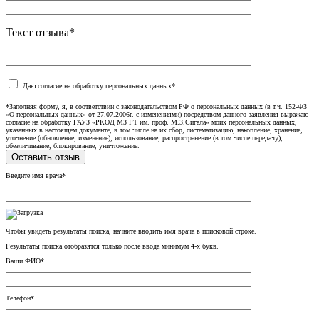
Текст отзыва*
Даю согласие на обработку персональных данных*
*Заполняя форму, я, в соответствии с законодательством РФ о персональных данных (в т.ч. 152-ФЗ
«О персональных данных» от 27.07.2006г. с изменениями) посредством данного заявления выражаю
согласие на обработку ГАУЗ «РКОД МЗ РТ им. проф. М.З.Сигала» моих персональных данных,
указанных в настоящем документе, в том числе на их сбор, систематизацию, накопление, хранение,
уточнение (обновление, изменение), использование, распространение (в том числе передачу),
обезличивание, блокирование, уничтожение.
Введите имя врача*
Чтобы увидеть результаты поиска, начните вводить имя врача в поисковой строке.
Результаты поиска отобразятся только после ввода минимум 4-х букв.
Ваши ФИО*
Телефон*