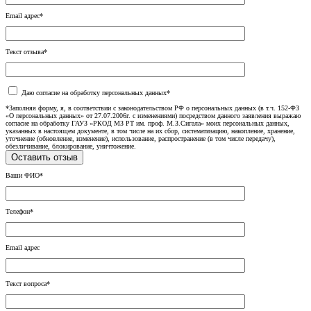
Email адрес*
Текст отзыва*
Даю согласие на обработку персональных данных*
*Заполняя форму, я, в соответствии с законодательством РФ о персональных данных (в т.ч. 152-ФЗ
«О персональных данных» от 27.07.2006г. с изменениями) посредством данного заявления выражаю
согласие на обработку ГАУЗ «РКОД МЗ РТ им. проф. М.З.Сигала» моих персональных данных,
указанных в настоящем документе, в том числе на их сбор, систематизацию, накопление, хранение,
уточнение (обновление, изменение), использование, распространение (в том числе передачу),
обезличивание, блокирование, уничтожение.
Ваши ФИО*
Телефон*
Email адрес
Текст вопроса*