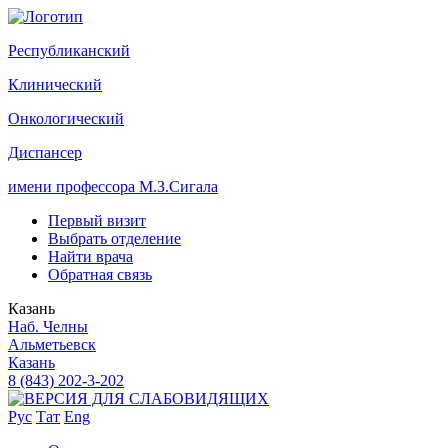
Р
еспубликанский
К
линический
О
нкологический
Д
испансер
имени профессора М.З.Сигала
Первый визит
Выбрать отделение
Найти врача
Обратная связь
Казань
Наб. Челны
Альметьевск
Казань
8 (843) 202-3-202
Рус
Тат
Eng