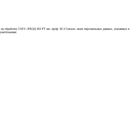
асие на обработку ГАУЗ «РКОД МЗ РТ им. проф. М.З.Сигала» моих персональных данных, указанных в
 уничтожение.