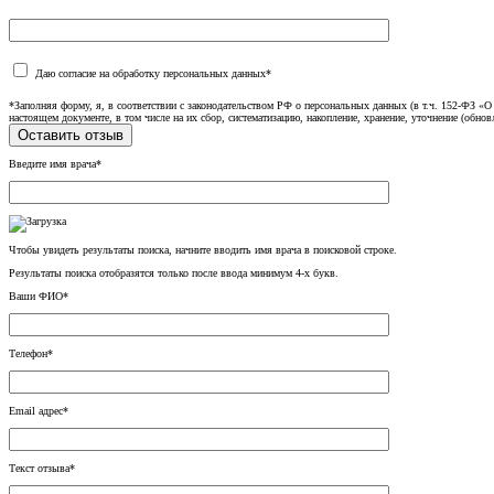
Даю согласие на обработку персональных данных*
*Заполняя форму, я, в соответствии с законодательством РФ о персональных данных (в т.ч. 152-ФЗ 
настоящем документе, в том числе на их сбор, систематизацию, накопление, хранение, уточнение (обнов
Введите имя врача*
Чтобы увидеть результаты поиска, начните вводить имя врача в поисковой строке.
Результаты поиска отобразятся только после ввода минимум 4-х букв.
Ваши ФИО*
Телефон*
Email адрес*
Текст отзыва*