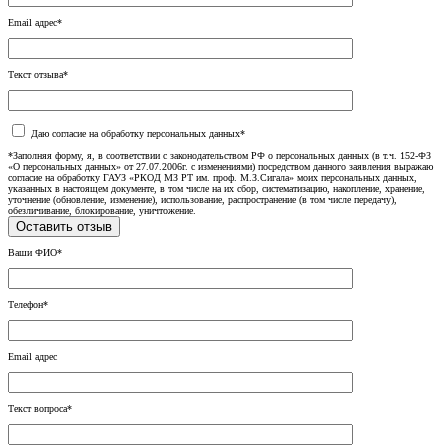
Email адрес*
Текст отзыва*
Даю согласие на обработку персональных данных*
*Заполняя форму, я, в соответствии с законодательством РФ о персональных данных (в т.ч. 152-ФЗ
«О персональных данных» от 27.07.2006г. с изменениями) посредством данного заявления выражаю
согласие на обработку ГАУЗ «РКОД МЗ РТ им. проф. М.З.Сигала» моих персональных данных,
указанных в настоящем документе, в том числе на их сбор, систематизацию, накопление, хранение,
уточнение (обновление, изменение), использование, распространение (в том числе передачу),
обезличивание, блокирование, уничтожение.
Ваши ФИО*
Телефон*
Email адрес
Текст вопроса*