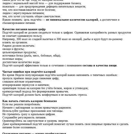
людям с нормальной массой тела — для поддержания баланса;
пожилым — для предупреждения дефицита питательных веществ;
тем, кто восстанавливается после болезни;
людям с нерегулярным питанием;
тем, кто хочет улучшить общее самочувствие.
Важно помнить: цель подсчёта —
не минимальное количество калорий
, а достаточное и
сбалансированное питание.
Качество питания важнее цифр
Подсчёт калорий не должен сводиться только к цифрам. Одинаковая калорийность разных продуктов
не означает одинаковую пользу.
Например, 300 ккал из сладкой выпечки и 300 ккал из овощей, рыбы и круп будут по-разному
влиять на организм.
Рацион должен включать:
овощи и фрукты;
цельнозерновые продукты;
источники белка (рыба, мясо, бобовые, яйца);
полезные жиры;
достаточное количество воды.
Подсчёт калорий эффективен только в сочетании с пониманием
состава и качества пищи
.
Частые ошибки при подсчёте калорий
Во время Недели популяризации подсчёта калорий важно напомнить о типичных ошибках:
пропуск приёмов пищи ради снижения цифр;
слишком жёсткие ограничения;
игнорирование перекусов и напитков;
ориентация только на калории без учёта белков, жиров и углеводов;
краткосрочный подход без формирования привычек.
Подсчёт калорий должен быть комфортным и не вызывать стресса.
Как начать считать калории безопасно
Если вы решили попробовать:
Начните с наблюдения за своим привычным рационом.
Используйте удобные приложения или таблицы.
Не стремитесь сразу к идеальным цифрам.
Сохраняйте регулярность питания.
Ориентируйтесь на самочувствие и уровень энергии.
Даже кратковременный подсчёт калорий помогает лучше понять свои пищевые привычки и сделать
питание более осознанным.
Осознанное питание — основа профилактики