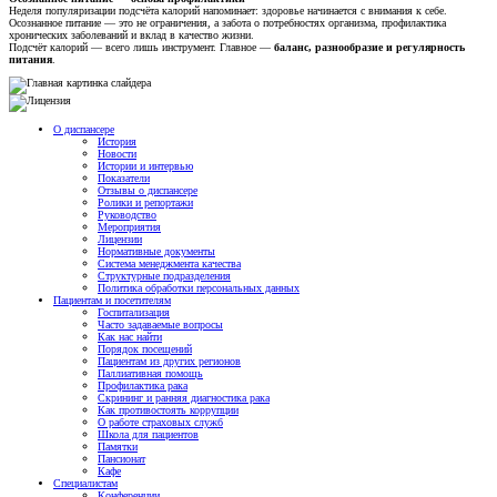
Неделя популяризации подсчёта калорий напоминает: здоровье начинается с внимания к себе.
Осознанное питание — это не ограничения, а забота о потребностях организма, профилактика
хронических заболеваний и вклад в качество жизни.
Подсчёт калорий — всего лишь инструмент. Главное —
баланс, разнообразие и регулярность
питания
.
О диспансере
История
Новости
Истории и интервью
Показатели
Отзывы о диспансере
Ролики и репортажи
Руководство
Мероприятия
Лицензии
Нормативные документы
Система менеджмента качества
Структурные подразделения
Политика обработки персональных данных
Пациентам и посетителям
Госпитализация
Часто задаваемые вопросы
Как нас найти
Порядок посещений
Пациентам из других регионов
Паллиативная помощь
Профилактика рака
Скрининг и ранняя диагностика рака
Как противостоять коррупции
О работе страховых служб
Школа для пациентов
Памятки
Пансионат
Кафе
Специалистам
Конференции