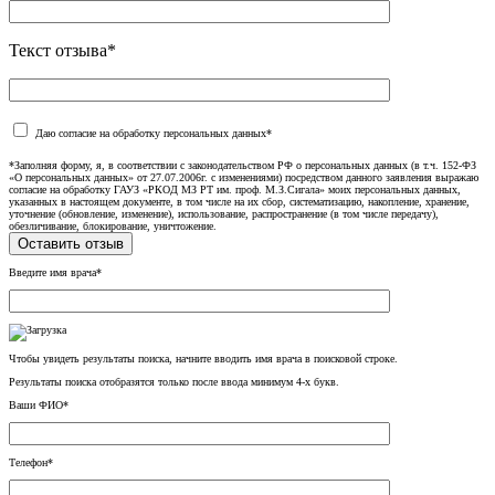
Текст отзыва*
Даю согласие на обработку персональных данных*
*Заполняя форму, я, в соответствии с законодательством РФ о персональных данных (в т.ч. 152-ФЗ
«О персональных данных» от 27.07.2006г. с изменениями) посредством данного заявления выражаю
согласие на обработку ГАУЗ «РКОД МЗ РТ им. проф. М.З.Сигала» моих персональных данных,
указанных в настоящем документе, в том числе на их сбор, систематизацию, накопление, хранение,
уточнение (обновление, изменение), использование, распространение (в том числе передачу),
обезличивание, блокирование, уничтожение.
Введите имя врача*
Чтобы увидеть результаты поиска, начните вводить имя врача в поисковой строке.
Результаты поиска отобразятся только после ввода минимум 4-х букв.
Ваши ФИО*
Телефон*