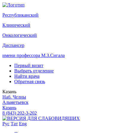
Р
еспубликанский
К
линический
О
нкологический
Д
испансер
имени профессора М.З.Сигала
Первый визит
Выбрать отделение
Найти врача
Обратная связь
Казань
Наб. Челны
Альметьевск
Казань
8 (843) 202-3-202
Рус
Тат
Eng