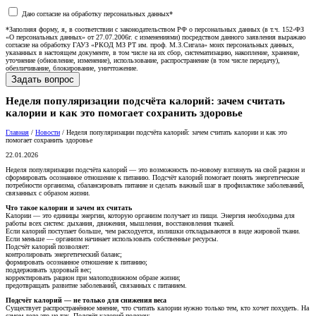
Даю согласие на обработку персональных данных*
*Заполняя форму, я, в соответствии с законодательством РФ о персональных данных (в т.ч. 152-ФЗ
«О персональных данных» от 27.07.2006г. с изменениями) посредством данного заявления выражаю
согласие на обработку ГАУЗ «РКОД МЗ РТ им. проф. М.З.Сигала» моих персональных данных,
указанных в настоящем документе, в том числе на их сбор, систематизацию, накопление, хранение,
уточнение (обновление, изменение), использование, распространение (в том числе передачу),
обезличивание, блокирование, уничтожение.
Неделя популяризации подсчёта калорий: зачем считать
калории и как это помогает сохранить здоровье
Главная
/
Новости
/
Неделя популяризации подсчёта калорий: зачем считать калории и как это
помогает сохранить здоровье
22.01.2026
Неделя популяризации подсчёта калорий — это возможность по-новому взглянуть на свой рацион и
сформировать осознанное отношение к питанию. Подсчёт калорий помогает понять энергетические
потребности организма, сбалансировать питание и сделать важный шаг в профилактике заболеваний,
связанных с образом жизни.
Что такое калории и зачем их считать
Калории — это единицы энергии, которую организм получает из пищи. Энергия необходима для
работы всех систем: дыхания, движения, мышления, восстановления тканей.
Если калорий поступает больше, чем расходуется, излишки откладываются в виде жировой ткани.
Если меньше — организм начинает использовать собственные ресурсы.
Подсчёт калорий позволяет:
контролировать энергетический баланс;
формировать осознанное отношение к питанию;
поддерживать здоровый вес;
корректировать рацион при малоподвижном образе жизни;
предотвращать развитие заболеваний, связанных с питанием.
Подсчёт калорий — не только для снижения веса
Существует распространённое мнение, что считать калории нужно только тем, кто хочет похудеть. На
самом деле это не так. Подсчёт калорий полезен: