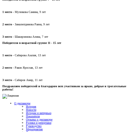
1 место
- Мулюкова Самина, 9 лет
2 место
- Замалютдинова Раяна, 9 лет
3 место
- Шакирзянова Алина, 7 лет
Победители в возрастной группе 11 - 15 лет
1 место
- Сабирова Азалия, 13 лет
2 место
- Раков Ярослав, 13 лет
3 место
- Сабиров Амир, 11 лет
Поздравляем победителей и благодарим всех участников за яркие, добрые и трогательные
работы!
О диспансере
История
Новости
Истории и интервью
Показатели
Отзывы о диспансере
Ролики и репортажи
Руководство
Мероприятия