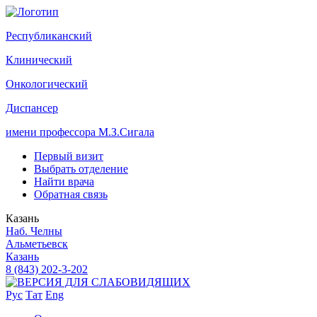
Р
еспубликанский
К
линический
О
нкологический
Д
испансер
имени профессора М.З.Сигала
Первый визит
Выбрать отделение
Найти врача
Обратная связь
Казань
Наб. Челны
Альметьевск
Казань
8 (843) 202-3-202
Рус
Тат
Eng