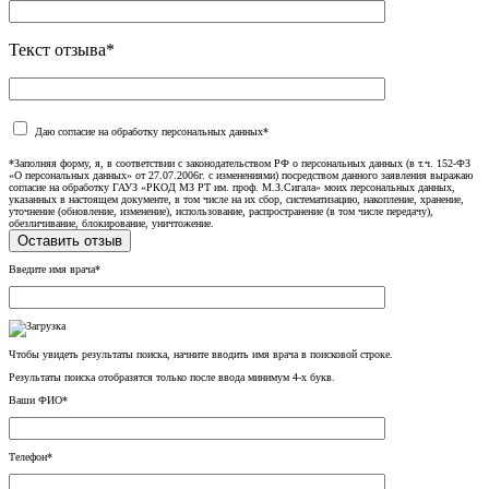
Текст отзыва*
Даю согласие на обработку персональных данных*
*Заполняя форму, я, в соответствии с законодательством РФ о персональных данных (в т.ч. 152-ФЗ
«О персональных данных» от 27.07.2006г. с изменениями) посредством данного заявления выражаю
согласие на обработку ГАУЗ «РКОД МЗ РТ им. проф. М.З.Сигала» моих персональных данных,
указанных в настоящем документе, в том числе на их сбор, систематизацию, накопление, хранение,
уточнение (обновление, изменение), использование, распространение (в том числе передачу),
обезличивание, блокирование, уничтожение.
Введите имя врача*
Чтобы увидеть результаты поиска, начните вводить имя врача в поисковой строке.
Результаты поиска отобразятся только после ввода минимум 4-х букв.
Ваши ФИО*
Телефон*