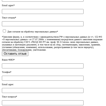
Email адрес*
Текст отзыва*
Даю согласие на обработку персональных данных*
*Заполняя форму, я, в соответствии с законодательством РФ о персональных данных (в т.ч. 152-ФЗ
«О персональных данных» от 27.07.2006г. с изменениями) посредством данного заявления выражаю
согласие на обработку ГАУЗ «РКОД МЗ РТ им. проф. М.З.Сигала» моих персональных данных,
указанных в настоящем документе, в том числе на их сбор, систематизацию, накопление, хранение,
уточнение (обновление, изменение), использование, распространение (в том числе передачу),
обезличивание, блокирование, уничтожение.
Ваши ФИО*
Телефон*
Email адрес
Текст вопроса*