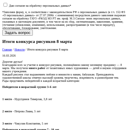
Даю согласие на обработку персональных данных*
*Заполняя форму, я, в соответствии с законодательством РФ о персональных данных (в т.ч. 152-ФЗ
«О персональных данных» от 27.07.2006г. с изменениями) посредством данного заявления выражаю
согласие на обработку ГАУЗ «РКОД МЗ РТ им. проф. М.З.Сигала» моих персональных данных,
указанных в настоящем документе, в том числе на их сбор, систематизацию, накопление, хранение,
уточнение (обновление, изменение), использование, распространение (в том числе передачу),
обезличивание, блокирование, уничтожение.
Итоги конкурса рисунков 8 марта
Главная
/
Новости
/
Итоги конкурса рисунков 8 марта
16.03.2026
Дорогие друзья!
Благодарим всех за участие в конкурсе рисунков, посвящённом самому весеннему празднику — 8
марта. Мы получили
много работ
от талантливых юных художников — детей и внуков сотрудников
нашего учреждения.
Каждый рисунок стал выражением любови и нежности к мамам, бабушкам. Преподаватель
художественной школы отметил высокий уровень творчества, искренность и разнообразие тем.
Рады представить победителей в каждой возрастной категории:
Победители в возрастной группе 3–6 лет
1 место
- Нурутдинов Тимерлан, 3,8 лет
2 место
- Петрова Лиана, 5 лет
3 место
- Чикулин Константин, 5 лет
Победители в возрастной группе 7 - 10 лет