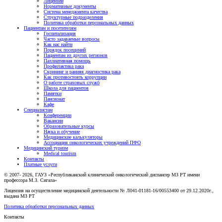
Лицензии
Нормативные документы
Система менеджмента качества
Структурные подразделения
Политика обработки персональных данных
Пациентам и посетителям
Госпитализация
Часто задаваемые вопросы
Как нас найти
Порядок посещений
Пациентам из других регионов
Паллиативная помощь
Профилактика рака
Скрининг и ранняя диагностика рака
Как противостоять коррупции
О работе страховых служб
Школа для пациентов
Памятки
Пансионат
Кафе
Специалистам
Конференции
Вакансии
Образовательные курсы
Наука и обучение
Медицинские калькуляторы
Ассоциация oнкологических учреждений ПФО
Медицинский туризм
Medical tourism
Контакты
Платные услуги
© 2007- 2026, ГАУЗ «Республиканский клинический онкологический диспансер МЗ РТ имени
профессора М.З. Сигала»
Лицензия на осуществление медицинской деятельности № Л041-01181-16/00553400 от 29.12.2020г.,
выдана МЗ РТ
Политика обработки персональных данных
Контакты