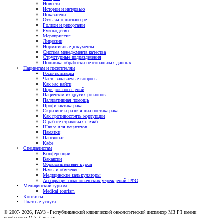
Новости
Истории и интервью
Показатели
Отзывы о диспансере
Ролики и репортажи
Руководство
Мероприятия
Лицензии
Нормативные документы
Система менеджмента качества
Структурные подразделения
Политика обработки персональных данных
Пациентам и посетителям
Госпитализация
Часто задаваемые вопросы
Как нас найти
Порядок посещений
Пациентам из других регионов
Паллиативная помощь
Профилактика рака
Скрининг и ранняя диагностика рака
Как противостоять коррупции
О работе страховых служб
Школа для пациентов
Памятки
Пансионат
Кафе
Специалистам
Конференции
Вакансии
Образовательные курсы
Наука и обучение
Медицинские калькуляторы
Ассоциация oнкологических учреждений ПФО
Медицинский туризм
Medical tourism
Контакты
Платные услуги
© 2007- 2026, ГАУЗ «Республиканский клинический онкологический диспансер МЗ РТ имени
профессора М.З. Сигала»