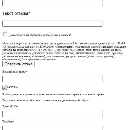
Текст отзыва*
Даю согласие на обработку персональных данных*
*Заполняя форму, я, в соответствии с законодательством РФ о персональных данных (в т.ч. 152-ФЗ
«О персональных данных» от 27.07.2006г. с изменениями) посредством данного заявления выражаю
согласие на обработку ГАУЗ «РКОД МЗ РТ им. проф. М.З.Сигала» моих персональных данных,
указанных в настоящем документе, в том числе на их сбор, систематизацию, накопление, хранение,
уточнение (обновление, изменение), использование, распространение (в том числе передачу),
обезличивание, блокирование, уничтожение.
Введите имя врача*
Чтобы увидеть результаты поиска, начните вводить имя врача в поисковой строке.
Результаты поиска отобразятся только после ввода минимум 4-х букв.
Ваши ФИО*
Телефон*