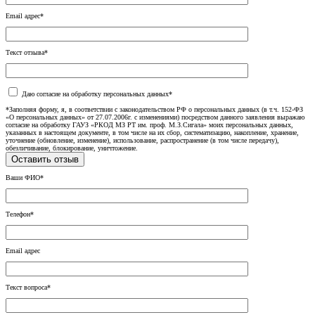
Email адрес*
Текст отзыва*
Даю согласие на обработку персональных данных*
*Заполняя форму, я, в соответствии с законодательством РФ о персональных данных (в т.ч. 152-ФЗ
«О персональных данных» от 27.07.2006г. с изменениями) посредством данного заявления выражаю
согласие на обработку ГАУЗ «РКОД МЗ РТ им. проф. М.З.Сигала» моих персональных данных,
указанных в настоящем документе, в том числе на их сбор, систематизацию, накопление, хранение,
уточнение (обновление, изменение), использование, распространение (в том числе передачу),
обезличивание, блокирование, уничтожение.
Ваши ФИО*
Телефон*
Email адрес
Текст вопроса*