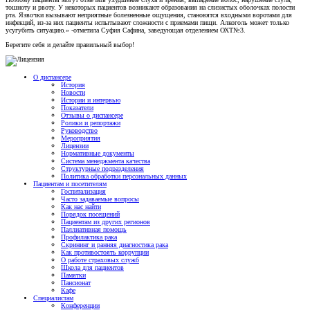
тошноту и рвоту. У некоторых пациентов возникают образования на слизистых оболочках полости
рта. Язвочки вызывают неприятные болезненные ощущения, становятся входными воротами для
инфекций, из-за них пациенты испытывают сложности с приемами пищи. Алкоголь может только
усугубить ситуацию.» -отметила Суфия Сафина, заведующая отделением ОХТ№3.
Берегите себя и делайте правильный выбор!
О диспансере
История
Новости
Истории и интервью
Показатели
Отзывы о диспансере
Ролики и репортажи
Руководство
Мероприятия
Лицензии
Нормативные документы
Система менеджмента качества
Структурные подразделения
Политика обработки персональных данных
Пациентам и посетителям
Госпитализация
Часто задаваемые вопросы
Как нас найти
Порядок посещений
Пациентам из других регионов
Паллиативная помощь
Профилактика рака
Скрининг и ранняя диагностика рака
Как противостоять коррупции
О работе страховых служб
Школа для пациентов
Памятки
Пансионат
Кафе
Специалистам
Конференции