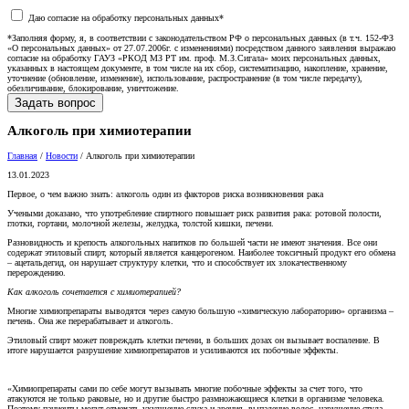
Даю согласие на обработку персональных данных*
*Заполняя форму, я, в соответствии с законодательством РФ о персональных данных (в т.ч. 152-ФЗ
«О персональных данных» от 27.07.2006г. с изменениями) посредством данного заявления выражаю
согласие на обработку ГАУЗ «РКОД МЗ РТ им. проф. М.З.Сигала» моих персональных данных,
указанных в настоящем документе, в том числе на их сбор, систематизацию, накопление, хранение,
уточнение (обновление, изменение), использование, распространение (в том числе передачу),
обезличивание, блокирование, уничтожение.
Алкоголь при химиотерапии
Главная
/
Новости
/
Алкоголь при химиотерапии
13.01.2023
Первое, о чем важно знать: алкоголь один из факторов риска возникновения рака
Учеными доказано, что употребление спиртного повышает риск развития рака: ротовой полости,
глотки, гортани, молочной железы, желудка, толстой кишки, печени.
Разновидность и крепость алкогольных напитков по большей части не имеют значения. Все они
содержат этиловый спирт, который является канцерогеном. Наиболее токсичный продукт его обмена
– ацетальдегид, он нарушает структуру клетки, что и способствует их злокачественному
перерождению.
Как алкоголь сочетается с химиотерапией?
Многие химиопрепараты выводятся через самую большую «химическую лабораторию» организма –
печень. Она же перерабатывает и алкоголь.
Этиловый спирт может повреждать клетки печени, в больших дозах он вызывает воспаление. В
итоге нарушается разрушение химиопрепаратов и усиливаются их побочные эффекты.
«Химиопрепараты сами по себе могут вызывать многие побочные эффекты за счет того, что
атакуются не только раковые, но и другие быстро размножающиеся клетки в организме человека.
Поэтому пациенты могут отмечать ухудшение слуха и зрения, выпадение волос, нарушение стула,