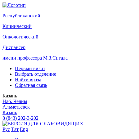
Р
еспубликанский
К
линический
О
нкологический
Д
испансер
имени профессора М.З.Сигала
Первый визит
Выбрать отделение
Найти врача
Обратная связь
Казань
Наб. Челны
Альметьевск
Казань
8 (843) 202-3-202
Рус
Тат
Eng