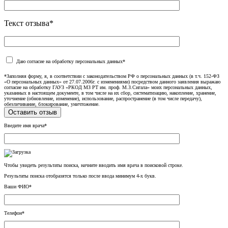
Текст отзыва*
Даю согласие на обработку персональных данных*
*Заполняя форму, я, в соответствии с законодательством РФ о персональных данных (в т.ч. 152-ФЗ
«О персональных данных» от 27.07.2006г. с изменениями) посредством данного заявления выражаю
согласие на обработку ГАУЗ «РКОД МЗ РТ им. проф. М.З.Сигала» моих персональных данных,
указанных в настоящем документе, в том числе на их сбор, систематизацию, накопление, хранение,
уточнение (обновление, изменение), использование, распространение (в том числе передачу),
обезличивание, блокирование, уничтожение.
Введите имя врача*
Чтобы увидеть результаты поиска, начните вводить имя врача в поисковой строке.
Результаты поиска отобразятся только после ввода минимум 4-х букв.
Ваши ФИО*
Телефон*