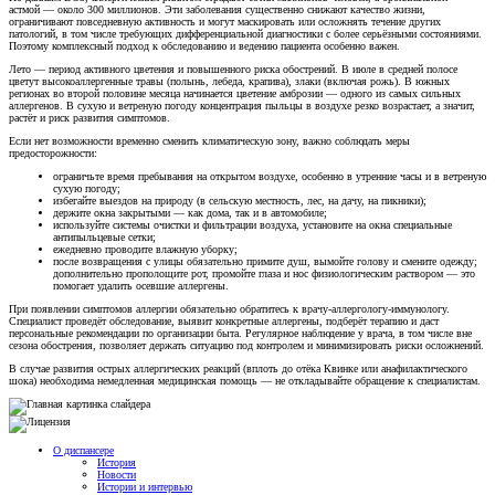
астмой — около 300 миллионов. Эти заболевания существенно снижают качество жизни,
ограничивают повседневную активность и могут маскировать или осложнять течение других
патологий, в том числе требующих дифференциальной диагностики с более серьёзными состояниями.
Поэтому комплексный подход к обследованию и ведению пациента особенно важен.
Лето — период активного цветения и повышенного риска обострений. В июле в средней полосе
цветут высокоаллергенные травы (полынь, лебеда, крапива), злаки (включая рожь). В южных
регионах во второй половине месяца начинается цветение амброзии — одного из самых сильных
аллергенов. В сухую и ветреную погоду концентрация пыльцы в воздухе резко возрастает, а значит,
растёт и риск развития симптомов.
Если нет возможности временно сменить климатическую зону, важно соблюдать меры
предосторожности:
ограничьте время пребывания на открытом воздухе, особенно в утренние часы и в ветреную
сухую погоду;
избегайте выездов на природу (в сельскую местность, лес, на дачу, на пикники);
держите окна закрытыми — как дома, так и в автомобиле;
используйте системы очистки и фильтрации воздуха, установите на окна специальные
антипыльцевые сетки;
ежедневно проводите влажную уборку;
после возвращения с улицы обязательно примите душ, вымойте голову и смените одежду;
дополнительно прополощите рот, промойте глаза и нос физиологическим раствором — это
помогает удалить осевшие аллергены.
При появлении симптомов аллергии обязательно обратитесь к врачу‑аллергологу‑иммунологу.
Специалист проведёт обследование, выявит конкретные аллергены, подберёт терапию и даст
персональные рекомендации по организации быта. Регулярное наблюдение у врача, в том числе вне
сезона обострения, позволяет держать ситуацию под контролем и минимизировать риски осложнений.
В случае развития острых аллергических реакций (вплоть до отёка Квинке или анафилактического
шока) необходима немедленная медицинская помощь — не откладывайте обращение к специалистам.
О диспансере
История
Новости
Истории и интервью