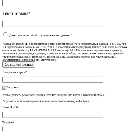
Текст отзыва*
Даю согласие на обработку персональных данных*
*Заполняя форму, я, в соответствии с законодательством РФ о персональных данных (в т.ч. 152-ФЗ
«О персональных данных» от 27.07.2006г. с изменениями) посредством данного заявления выражаю
согласие на обработку ГАУЗ «РКОД МЗ РТ им. проф. М.З.Сигала» моих персональных данных,
указанных в настоящем документе, в том числе на их сбор, систематизацию, накопление, хранение,
уточнение (обновление, изменение), использование, распространение (в том числе передачу),
обезличивание, блокирование, уничтожение.
Введите имя врача*
Чтобы увидеть результаты поиска, начните вводить имя врача в поисковой строке.
Результаты поиска отобразятся только после ввода минимум 4-х букв.
Ваши ФИО*
Телефон*