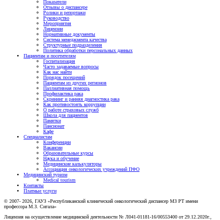
Показатели
Отзывы о диспансере
Ролики и репортажи
Руководство
Мероприятия
Лицензии
Нормативные документы
Система менеджмента качества
Структурные подразделения
Политика обработки персональных данных
Пациентам и посетителям
Госпитализация
Часто задаваемые вопросы
Как нас найти
Порядок посещений
Пациентам из других регионов
Паллиативная помощь
Профилактика рака
Скрининг и ранняя диагностика рака
Как противостоять коррупции
О работе страховых служб
Школа для пациентов
Памятки
Пансионат
Кафе
Специалистам
Конференции
Вакансии
Образовательные курсы
Наука и обучение
Медицинские калькуляторы
Ассоциация oнкологических учреждений ПФО
Медицинский туризм
Medical tourism
Контакты
Платные услуги
© 2007- 2026, ГАУЗ «Республиканский клинический онкологический диспансер МЗ РТ имени
профессора М.З. Сигала»
Лицензия на осуществление медицинской деятельности № Л041-01181-16/00553400 от 29.12.2020г.,