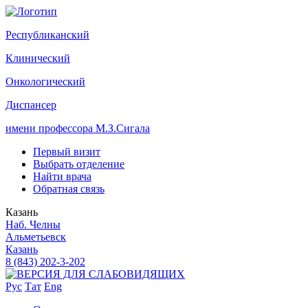
Р
еспубликанский
К
линический
О
нкологический
Д
испансер
имени профессора М.З.Сигала
Первый визит
Выбрать отделение
Найти врача
Обратная связь
Казань
Наб. Челны
Альметьевск
Казань
8 (843) 202-3-202
Рус
Тат
Eng