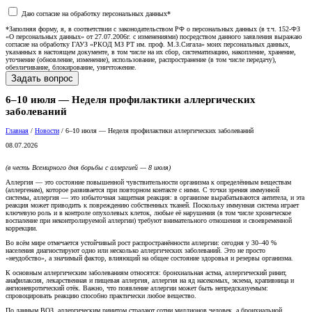
Даю согласие на обработку персональных данных*
*Заполняя форму, я, в соответствии с законодательством РФ о персональных данных (в т.ч. 152-ФЗ
«О персональных данных» от 27.07.2006г. с изменениями) посредством данного заявления выражаю
согласие на обработку ГАУЗ «РКОД МЗ РТ им. проф. М.З.Сигала» моих персональных данных,
указанных в настоящем документе, в том числе на их сбор, систематизацию, накопление, хранение,
уточнение (обновление, изменение), использование, распространение (в том числе передачу),
обезличивание, блокирование, уничтожение.
6–10 июля — Неделя профилактики аллергических
заболеваний
Главная
/
Новости
/
6–10 июля — Неделя профилактики аллергических заболеваний
08.07.2026
(в честь Всемирного дня борьбы с аллергией — 8 июля)
Аллергия — это состояние повышенной чувствительности организма к определённым веществам
(аллергенам), которое развивается при повторном контакте с ними. С точки зрения иммунной
системы, аллергия — это избыточная защитная реакция: в организме вырабатываются антитела, и эта
реакция может приводить к повреждению собственных тканей. Поскольку иммунная система играет
ключевую роль и в контроле опухолевых клеток, любые её нарушения (в том числе хроническое
воспаление при неконтролируемой аллергии) требуют внимательного отношения и своевременной
коррекции.
Во всём мире отмечается устойчивый рост распространённости аллергии: сегодня у 30–40 %
населения диагностируют одно или несколько аллергических заболеваний. Это не просто
«неудобство», а значимый фактор, влияющий на общее состояние здоровья и резервы организма.
К основным аллергическим заболеваниям относятся: бронхиальная астма, аллергический ринит,
анафилаксия, лекарственная и пищевая аллергия, аллергия на яд насекомых, экзема, крапивница и
ангионевротический отёк. Важно, что появление аллергии может быть непредсказуемым:
спровоцировать реакцию способно практически любое вещество.
По данным ВОЗ, аллергическим ринитом страдают сотни миллионов человек, а бронхиальной