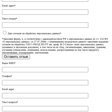
Email адрес*
Текст отзыва*
Даю согласие на обработку персональных данных*
*Заполняя форму, я, в соответствии с законодательством РФ о персональных данных (в т.ч. 152-ФЗ
«О персональных данных» от 27.07.2006г. с изменениями) посредством данного заявления выражаю
согласие на обработку ГАУЗ «РКОД МЗ РТ им. проф. М.З.Сигала» моих персональных данных,
указанных в настоящем документе, в том числе на их сбор, систематизацию, накопление, хранение,
уточнение (обновление, изменение), использование, распространение (в том числе передачу),
обезличивание, блокирование, уничтожение.
Ваши ФИО*
Телефон*
Email адрес
Текст вопроса*