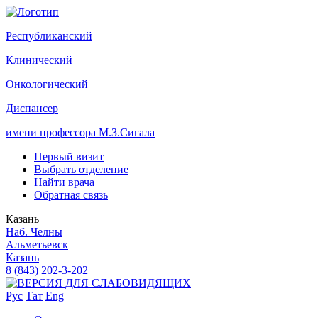
Р
еспубликанский
К
линический
О
нкологический
Д
испансер
имени профессора М.З.Сигала
Первый визит
Выбрать отделение
Найти врача
Обратная связь
Казань
Наб. Челны
Альметьевск
Казань
8 (843) 202-3-202
Рус
Тат
Eng