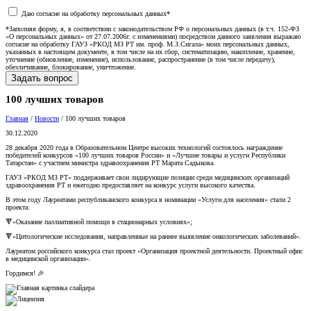
Даю согласие на обработку персональных данных*
*Заполняя форму, я, в соответствии с законодательством РФ о персональных данных (в т.ч. 152-ФЗ
«О персональных данных» от 27.07.2006г. с изменениями) посредством данного заявления выражаю
согласие на обработку ГАУЗ «РКОД МЗ РТ им. проф. М.З.Сигала» моих персональных данных,
указанных в настоящем документе, в том числе на их сбор, систематизацию, накопление, хранение,
уточнение (обновление, изменение), использование, распространение (в том числе передачу),
обезличивание, блокирование, уничтожение.
100 лучших товаров
Главная
/
Новости
/
100 лучших товаров
30.12.2020
28 декабря 2020 года в Образовательном Центре высоких технологий состоялось награждение
победителей конкурсов «100 лучших товаров России» и «Лучшие товары и услуги Республики
Татарстан» c участием министра здравоохранения РТ Марата Садыкова.
ГАУЗ «РКОД МЗ РТ» поддерживает свои лидирующие позиции среди медицинских организаций
здравоохранения РТ и ежегодно предоставляет на конкурс услуги высокого качества.
В этом году Лауреатами республиканского конкурса в номинации «Услуги для населения» стали 2
проекта:⠀
🔻«Оказание паллиативной помощи в стационарных условиях»;⠀
🔻«Цитологические исследования, направленные на раннее выявление онкологических заболеваний».
Лауреатом российского конкурса стал проект «Организация проектной деятельности. Проектный офис
в медицинской организации».
Гордимся! 🎉