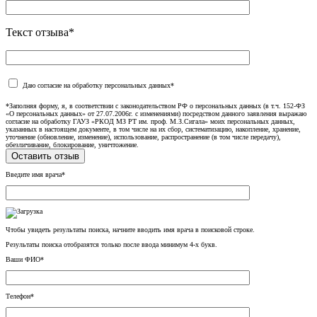
Текст отзыва*
Даю согласие на обработку персональных данных*
*Заполняя форму, я, в соответствии с законодательством РФ о персональных данных (в т.ч. 152-ФЗ
«О персональных данных» от 27.07.2006г. с изменениями) посредством данного заявления выражаю
согласие на обработку ГАУЗ «РКОД МЗ РТ им. проф. М.З.Сигала» моих персональных данных,
указанных в настоящем документе, в том числе на их сбор, систематизацию, накопление, хранение,
уточнение (обновление, изменение), использование, распространение (в том числе передачу),
обезличивание, блокирование, уничтожение.
Введите имя врача*
Чтобы увидеть результаты поиска, начните вводить имя врача в поисковой строке.
Результаты поиска отобразятся только после ввода минимум 4-х букв.
Ваши ФИО*
Телефон*