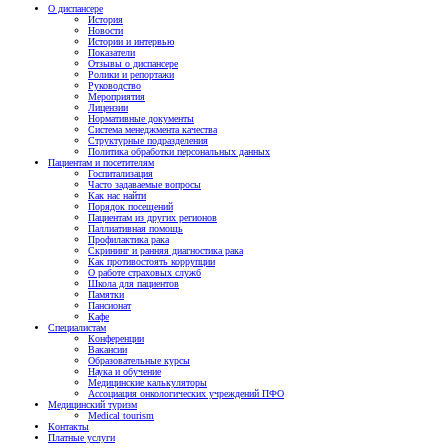
О диспансере
История
Новости
Истории и интервью
Показатели
Отзывы о диспансере
Ролики и репортажи
Руководство
Мероприятия
Лицензии
Нормативные документы
Система менеджмента качества
Структурные подразделения
Политика обработки персональных данных
Пациентам и посетителям
Госпитализация
Часто задаваемые вопросы
Как нас найти
Порядок посещений
Пациентам из других регионов
Паллиативная помощь
Профилактика рака
Скрининг и ранняя диагностика рака
Как противостоять коррупции
О работе страховых служб
Школа для пациентов
Памятки
Пансионат
Кафе
Специалистам
Конференции
Вакансии
Образовательные курсы
Наука и обучение
Медицинские калькуляторы
Ассоциация oнкологических учреждений ПФО
Медицинский туризм
Medical tourism
Контакты
Платные услуги