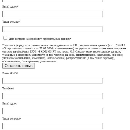
Email адрес*
Текст отзыва*
Даю согласие на обработку персональных данных*
*Заполняя форму, я, в соответствии с законодательством РФ о персональных данных (в т.ч. 152-ФЗ
«О персональных данных» от 27.07.2006г. с изменениями) посредством данного заявления выражаю
согласие на обработку ГАУЗ «РКОД МЗ РТ им. проф. М.З.Сигала» моих персональных данных,
указанных в настоящем документе, в том числе на их сбор, систематизацию, накопление, хранение,
уточнение (обновление, изменение), использование, распространение (в том числе передачу),
обезличивание, блокирование, уничтожение.
Ваши ФИО*
Телефон*
Email адрес
Текст вопроса*