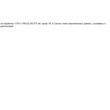
асие на обработку ГАУЗ «РКОД МЗ РТ им. проф. М.З.Сигала» моих персональных данных, указанных в
 уничтожение.