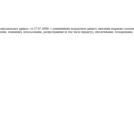
«О персональных данных» от 27.07.2006г. с изменениями) посредством данного заявления выражаю согл
ление, изменение), использование, распространение (в том числе передачу), обезличивание, блокирование,