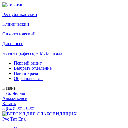
Р
еспубликанский
К
линический
О
нкологический
Д
испансер
имени профессора М.З.Сигала
Первый визит
Выбрать отделение
Найти врача
Обратная связь
Казань
Наб. Челны
Альметьевск
Казань
8 (843) 202-3-202
Рус
Тат
Eng