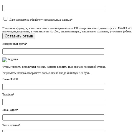
Даю согласие на обработку персональных данных*
*Заполняя форму, я, в соответствии с законодательством РФ о персональных данных (в т.ч. 152-ФЗ 
настоящем документе, в том числе на их сбор, систематизацию, накопление, хранение, уточнение (обнов
Введите имя врача*
Чтобы увидеть результаты поиска, начните вводить имя врача в поисковой строке.
Результаты поиска отобразятся только после ввода минимум 4-х букв.
Ваши ФИО*
Телефон*
Email адрес*
Текст отзыва*