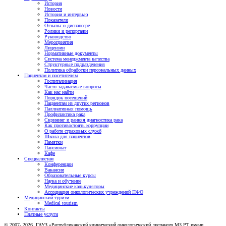
История
Новости
Истории и интервью
Показатели
Отзывы о диспансере
Ролики и репортажи
Руководство
Мероприятия
Лицензии
Нормативные документы
Система менеджмента качества
Структурные подразделения
Политика обработки персональных данных
Пациентам и посетителям
Госпитализация
Часто задаваемые вопросы
Как нас найти
Порядок посещений
Пациентам из других регионов
Паллиативная помощь
Профилактика рака
Скрининг и ранняя диагностика рака
Как противостоять коррупции
О работе страховых служб
Школа для пациентов
Памятки
Пансионат
Кафе
Специалистам
Конференции
Вакансии
Образовательные курсы
Наука и обучение
Медицинские калькуляторы
Ассоциация oнкологических учреждений ПФО
Медицинский туризм
Medical tourism
Контакты
Платные услуги
© 2007- 2026, ГАУЗ «Республиканский клинический онкологический диспансер МЗ РТ имени