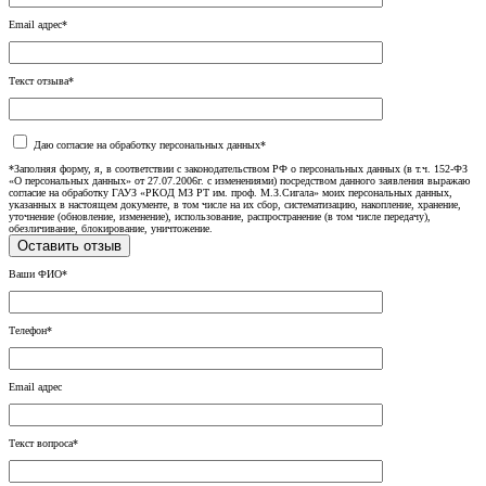
Email адрес*
Текст отзыва*
Даю согласие на обработку персональных данных*
*Заполняя форму, я, в соответствии с законодательством РФ о персональных данных (в т.ч. 152-ФЗ
«О персональных данных» от 27.07.2006г. с изменениями) посредством данного заявления выражаю
согласие на обработку ГАУЗ «РКОД МЗ РТ им. проф. М.З.Сигала» моих персональных данных,
указанных в настоящем документе, в том числе на их сбор, систематизацию, накопление, хранение,
уточнение (обновление, изменение), использование, распространение (в том числе передачу),
обезличивание, блокирование, уничтожение.
Ваши ФИО*
Телефон*
Email адрес
Текст вопроса*