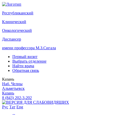
Р
еспубликанский
К
линический
О
нкологический
Д
испансер
имени профессора М.З.Сигала
Первый визит
Выбрать отделение
Найти врача
Обратная связь
Казань
Наб. Челны
Альметьевск
Казань
8 (843) 202-3-202
Рус
Тат
Eng