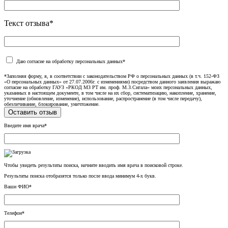
Текст отзыва*
Даю согласие на обработку персональных данных*
*Заполняя форму, я, в соответствии с законодательством РФ о персональных данных (в т.ч. 152-ФЗ
«О персональных данных» от 27.07.2006г. с изменениями) посредством данного заявления выражаю
согласие на обработку ГАУЗ «РКОД МЗ РТ им. проф. М.З.Сигала» моих персональных данных,
указанных в настоящем документе, в том числе на их сбор, систематизацию, накопление, хранение,
уточнение (обновление, изменение), использование, распространение (в том числе передачу),
обезличивание, блокирование, уничтожение.
Введите имя врача*
Чтобы увидеть результаты поиска, начните вводить имя врача в поисковой строке.
Результаты поиска отобразятся только после ввода минимум 4-х букв.
Ваши ФИО*
Телефон*