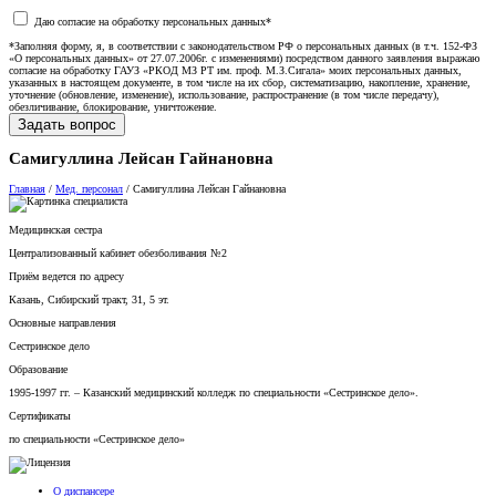
Даю согласие на обработку персональных данных*
*Заполняя форму, я, в соответствии с законодательством РФ о персональных данных (в т.ч. 152-ФЗ
«О персональных данных» от 27.07.2006г. с изменениями) посредством данного заявления выражаю
согласие на обработку ГАУЗ «РКОД МЗ РТ им. проф. М.З.Сигала» моих персональных данных,
указанных в настоящем документе, в том числе на их сбор, систематизацию, накопление, хранение,
уточнение (обновление, изменение), использование, распространение (в том числе передачу),
обезличивание, блокирование, уничтожение.
Самигуллина Лейсан Гайнановна
Главная
/
Мед. персонал
/
Самигуллина Лейсан Гайнановна
Медицинская сестра
Централизованный кабинет обезболивания №2
Приём ведется по адресу
Казань, Сибирский тракт, 31, 5 эт.
Основные направления
Сестринское дело
Образование
1995-1997 гг. – Казанский медицинский колледж по специальности «Сестринское дело».
Сертификаты
по специальности «Сестринское дело»
О диспансере